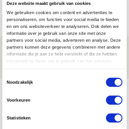
Míchels elf: met welke formatie begin
Deze website maakt gebruik van cookies
jij aan nieuw eredivisieseizoen?
We gebruiken cookies om content en advertenties te
personaliseren, om functies voor social media te bieden
08 AUGUSTUS 2026 - 11:34
en om ons websiteverkeer te analyseren. Ook delen we
NIEUWS
informatie over je gebruik van onze site met onze
partners voor social media, adverteren en analyse. Deze
Spelen bij Jong Ajax of Ajax 1? Dat
partners kunnen deze gegevens combineren met andere
maakt Abdalla ‘geen reet’ uit
informatie die je aan ze hebt verstrekt of die ze hebben
verzameld op basis van je gebruik van hun services.
08 AUGUSTUS 2026 - 10:04
NIEUWS
Toestemmingsselectie
Noodzakelijk
Bekijk meer
AGENDA
Voorkeuren
Selectiedag ballenjongens/-meiden
23
Statistieken
[VOL]
AUG