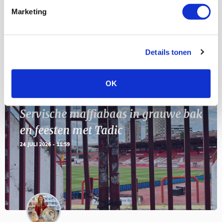
Marketing
11
Geef Mij Maar Amsterdam
SEP
Details tonen
Blogs
OK
Servische maffiabaas in grauwe bak
en feesten met Tadic
24 JULI 2026 - 11:59