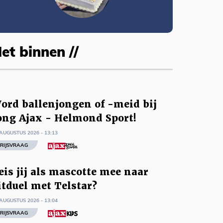
et binnen //
ord ballenjongen of -meid bij
ong Ajax - Helmond Sport!
AUGUSTUS 2026 - 13:13
RIJSVRAAG
eis jij als mascotte mee naar
itduel met Telstar?
AUGUSTUS 2026 - 13:04
RIJSVRAAG