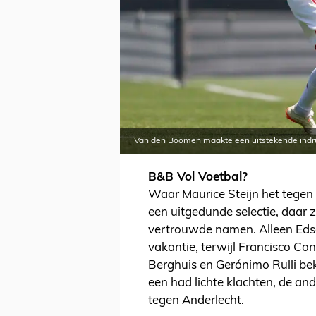
Van den Boomen maakte een uitstekende indr
B&B Vol Voetbal?
Waar Maurice Steijn het tege
een uitgedunde selectie, daar
vertrouwde namen. Alleen Edso
vakantie, terwijl Francisco Con
Berghuis en Gerónimo Rulli beke
een had lichte klachten, de an
tegen Anderlecht.