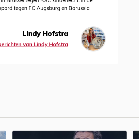
 in Brussel tegen RSC Anderlecht. In de
espard tegen FC Augsburg en Borussia
Lindy Hofstra
 berichten van Lindy Hofstra