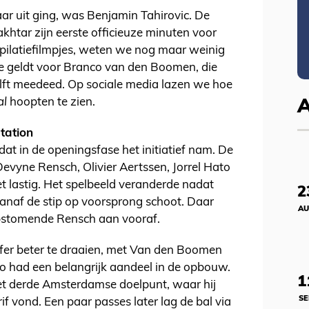
r uit ging, was Benjamin Tahirovic. De
tar zijn eerste officieuze minuten voor
mpilatiefilmpjes, weten we nog maar weinig
e geldt voor Branco van den Boomen, die
lft meedeed. Op sociale media lazen we hoe
al
hoopten te zien.
tation
at in de openingsfase het initiatief nam. De
Devyne Rensch, Olivier Aertssen, Jorrel Hato
t lastig. Het spelbeeld veranderde nadat
2
naf de stip op voorsprong schoot. Daar
AU
opstomende Rensch aan vooraf.
fer beter te draaien, met Van den Boomen
ato had een belangrijk aandeel in de opbouw.
1
het derde Amsterdamse doelpunt, waar hij
SE
if vond. Een paar passes later lag de bal via