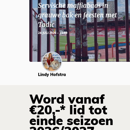
Servische maffiabaas in
grauwe bak en feesten met
Tadic
24 JULI 2026 - 11:59
Lindy Hofstra
Word vanaf
€20,-* lid tot
einde seizoen