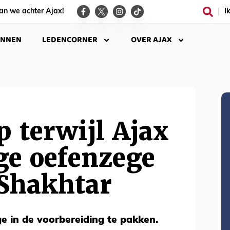
an we achter Ajax!
I
INNEN
LEDENCORNER
OVER AJAX
p terwijl Ajax
ge oefenzege
 Shakhtar
ge in de voorbereiding te pakken.