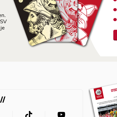
en.
 SV
je