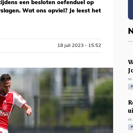
ijdens een besloten oefenduel op
lagen. Wat ons opviel? Je leest het
N
18 juli 2023 - 15:52
W
J
06 
P
R
u
06 
P