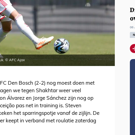
D
o
06 
N
uk. © AFC Ajax
n FC Den Bosch (2-2) nog moest doen met
 zagen we tegen Shakhtar weer veel
n Álvarez en Jorge Sánchez zijn nog op
ceição pas net in training is. Steven
ken het sparringspotje vanaf de zijlijn. De
der keept in verband met roulatie zaterdag