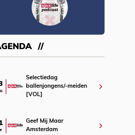
AGENDA
Selectiedag
3
ballenjongens/-meiden
G
[VOL]
Geef Mij Maar
1
Amsterdam
P