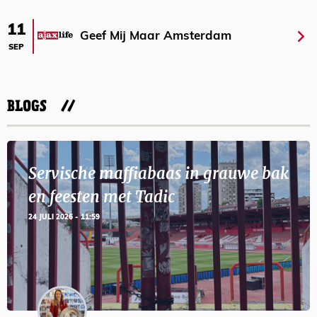
11
Geef Mij Maar Amsterdam
SEP
BLOGS
Servische maffiabaas in grauwe bak
en feesten met Tadic
24 JULI 2026 - 11:59