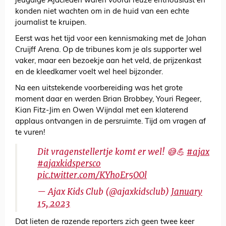
jeugdige Ajacieden waren vooral reuze enthousiast en
konden niet wachten om in de huid van een echte
journalist te kruipen.
Eerst was het tijd voor een kennismaking met de Johan
Cruijff Arena. Op de tribunes kom je als supporter wel
vaker, maar een bezoekje aan het veld, de prijzenkast
en de kleedkamer voelt wel heel bijzonder.
Na een uitstekende voorbereiding was het grote
moment daar en werden Brian Brobbey, Youri Regeer,
Kian Fitz-Jim en Owen Wijndal met een klaterend
applaus ontvangen in de persruimte. Tijd om vragen af
te vuren!
Dit vragenstellertje komt er wel! 😅💪
#ajax
#ajaxkidspersco
pic.twitter.com/KYhoEr5OOl
— Ajax Kids Club (@ajaxkidsclub)
January
15, 2023
Dat lieten de razende reporters zich geen twee keer