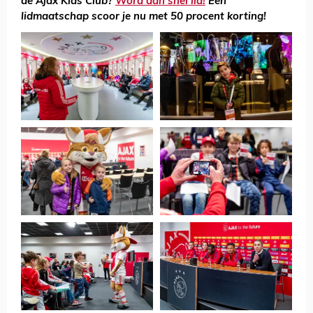
de Ajax Kids Club?
Word dan snel lid!
Een
lidmaatschap scoor je nu met 50 procent korting!