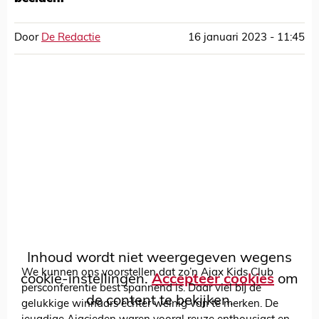
Door
De Redactie
16 januari 2023 - 11:45
Inhoud wordt niet weergegeven wegens
We kunnen ons voorstellen dat zo’n Ajax Kids Club
cookie-instellingen.
Accepteer cookies
om
persconferentie best spannend is. Daar viel bij de
de content te bekijken.
gelukkige winnaars echter weinig van te merken. De