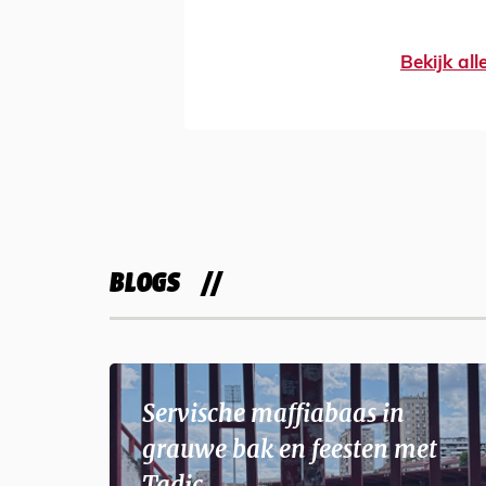
Bekijk al
BLOGS
Servische maffiabaas in
grauwe bak en feesten met
Tadic