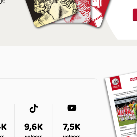
je
4K
9,6K
7,5K
rs
volgers
volgers