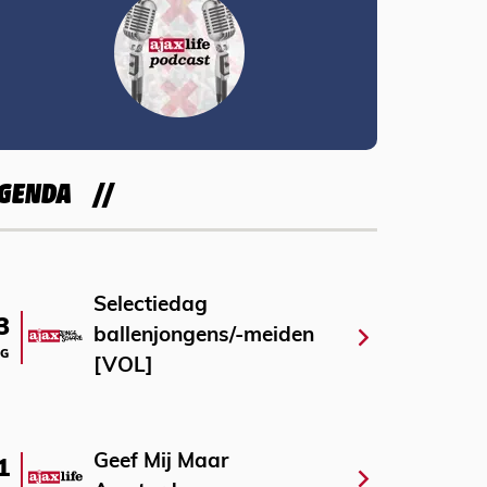
GENDA
Selectiedag
3
ballenjongens/-meiden
G
[VOL]
Geef Mij Maar
1