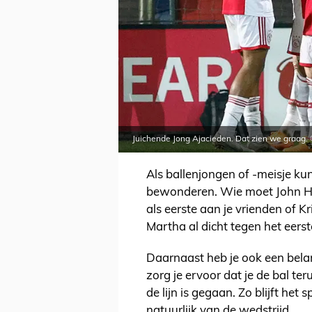
Juichende Jong Ajacieden. Dat zien we graag. 
Als ballenjongen of -meisje kun
bewonderen. Wie moet John Heit
als eerste aan je vrienden of K
Martha al dicht tegen het eerste
Daarnaast heb je ook een belan
zorg je ervoor dat je de bal te
de lijn is gegaan. Zo blijft het
natuurlijk van de wedstrijd.