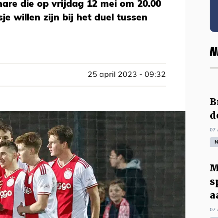
are die op vrijdag 12 mei om 20.00
je willen zijn bij het duel tussen
N
25 april 2023 - 09:32
B
d
07 
N
M
s
a
07 