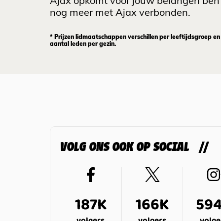
Ajax opkomt voor jouw belangen ben 
nog meer met Ajax verbonden.
* Prijzen lidmaatschappen verschillen per leeftijdsgroep en
aantal leden per gezin.
VOLG ONS OOK OP SOCIAL
187K
166K
59
volgers
volgers
volge