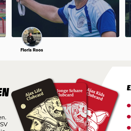
Floris Roos
E
EN
en.
 SV