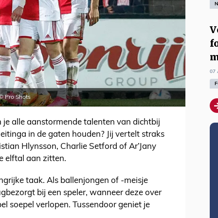
N
V
f
m
07 
F
© Pro Shots
 je alle aanstormende talenten van dichtbij
inga in de gaten houden? Jij vertelt straks
ristian Hlynsson, Charlie Setford of Ar’Jany
 elftal aan zitten.
grijke taak. Als ballenjongen of -meisje
rugbezorgt bij een speler, wanneer deze over
 spel soepel verlopen. Tussendoor geniet je