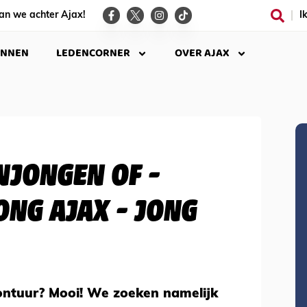
an we achter Ajax!
I
INNEN
LEDENCORNER
OVER AJAX
JONGEN OF -
ONG AJAX - JONG
avontuur? Mooi! We zoeken namelijk