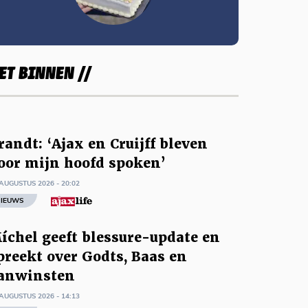
ET BINNEN //
randt: ‘Ajax en Cruijff bleven
oor mijn hoofd spoken’
AUGUSTUS 2026 - 20:02
IEUWS
íchel geeft blessure-update en
preekt over Godts, Baas en
anwinsten
AUGUSTUS 2026 - 14:13