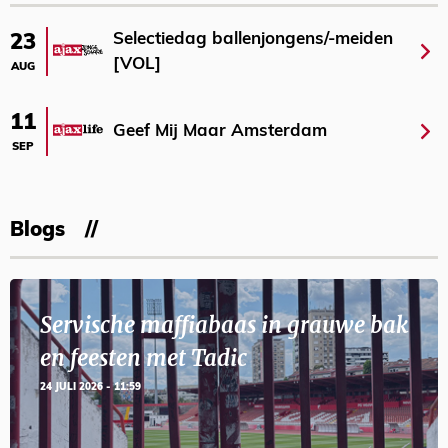
Selectiedag ballenjongens/-meiden
23
[VOL]
AUG
11
Geef Mij Maar Amsterdam
SEP
Blogs
Servische maffiabaas in grauwe bak
en feesten met Tadic
24 JULI 2026 - 11:59