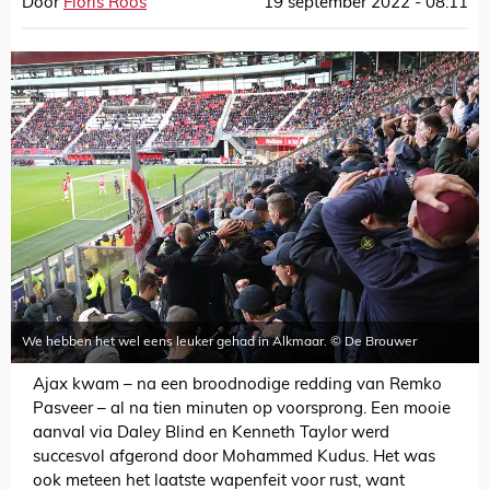
Door
Floris Roos
19 september 2022 - 08:11
We hebben het wel eens leuker gehad in Alkmaar. © De Brouwer
Ajax kwam – na een broodnodige redding van Remko
Pasveer – al na tien minuten op voorsprong. Een mooie
aanval via Daley Blind en Kenneth Taylor werd
succesvol afgerond door Mohammed Kudus. Het was
ook meteen het laatste wapenfeit voor rust, want