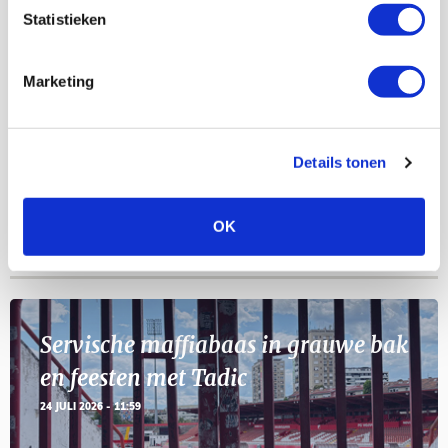
Statistieken
Selectiedag ballenjongens/-meiden
23
Marketing
[VOL]
AUG
11
Geef Mij Maar Amsterdam
Details tonen
SEP
OK
Blogs
Servische maffiabaas in grauwe bak
en feesten met Tadic
24 JULI 2026 - 11:59