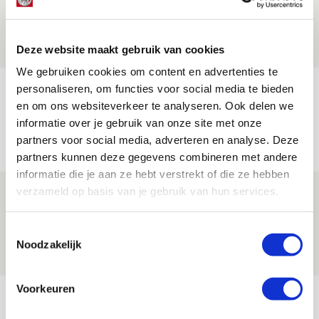
de Johan Cruijff Arena?
07 AUGUSTUS 2026 - 00:36
NIEUWS
Deze website maakt gebruik van cookies
We gebruiken cookies om content en advertenties te
personaliseren, om functies voor social media te bieden
Trotse Klaassen: ‘Vierhonderd duels
en om ons websiteverkeer te analyseren. Ook delen we
voor mijn club is heel speciaal’
informatie over je gebruik van onze site met onze
06 AUGUSTUS 2026 - 23:43
partners voor social media, adverteren en analyse. Deze
NIEUWS
partners kunnen deze gegevens combineren met andere
informatie die je aan ze hebt verstrekt of die ze hebben
verzameld op basis van je gebruik van hun services.
Ajax zet Shelbourne eenvoudig opzij en
reist met vertrouwen naar Dublin
Toestemmingsselectie
06 AUGUSTUS 2026 - 21:52
Noodzakelijk
NIEUWS
Voorkeuren
Bekijk meer
AGENDA