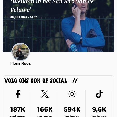
‘Welkom in het San Siro van de
Veluwe’
08 JULI 2026 - 14:52
Floris Roos
VOLG ONS OOK OP SOCIAL
187K
166K
594K
9,6K