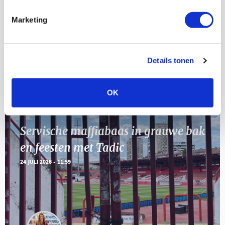
[VOL]
AUG
Marketing
11
Geef Mij Maar Amsterdam
SEP
Details tonen
BLOGS
OK
Servische maffiabaas in grauwe bak
en feesten met Tadic
24 JULI 2026 - 11:59