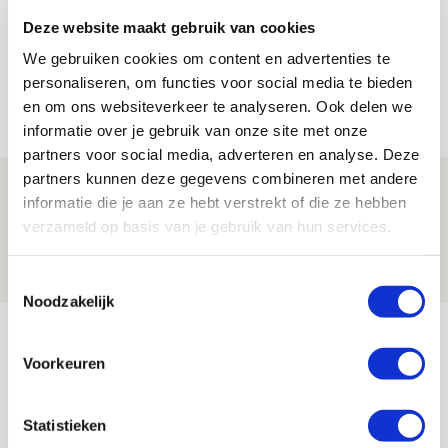
Míchel geeft blessure-update en
Deze website maakt gebruik van cookies
spreekt over Godts, Baas en
We gebruiken cookies om content en advertenties te
aanwinsten
personaliseren, om functies voor social media te bieden
07 AUGUSTUS 2026 - 14:13
en om ons websiteverkeer te analyseren. Ook delen we
NIEUWS
informatie over je gebruik van onze site met onze
partners voor social media, adverteren en analyse. Deze
partners kunnen deze gegevens combineren met andere
Volop enthousiasme in fotoverslag van
informatie die je aan ze hebt verstrekt of die ze hebben
Europees treffen met Shelbourne
verzameld op basis van je gebruik van hun services.
07 AUGUSTUS 2026 - 09:00
FOTOVERSLAG
Toestemmingsselectie
Noodzakelijk
Bekijk meer
AGENDA
Voorkeuren
Selectiedag ballenjongens/-meiden
Statistieken
23