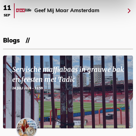
11
Geef Mij Maar Amsterdam
SEP
Blogs
Servische maffiabaas in grauwe bak
en feesten met Tadic
24 JULI 2026 - 11:59