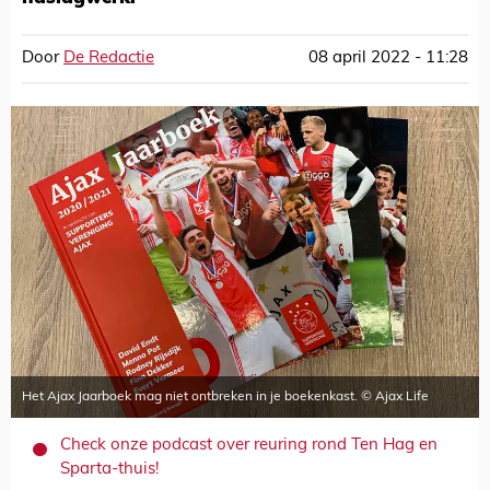
Door
De Redactie
08 april 2022 - 11:28
Het Ajax Jaarboek mag niet ontbreken in je boekenkast. © Ajax Life
Check onze podcast over reuring rond Ten Hag en
Sparta-thuis!