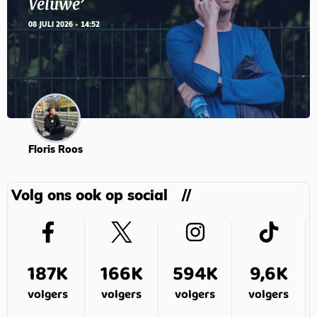
Veluwe’
08 JULI 2026 - 14:52
Floris Roos
Volg ons ook op social
187K
166K
594K
9,6K
volgers
volgers
volgers
volgers