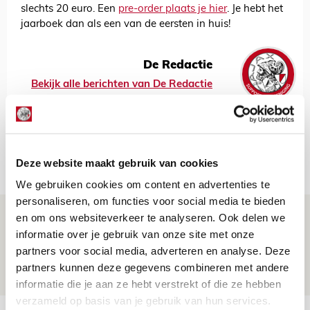
slechts 20 euro. Een
pre-order plaats je hier
. Je hebt het
jaarboek dan als een van de eersten in huis!
De Redactie
Bekijk alle berichten van De Redactie
Net binnen //
Deze website maakt gebruik van cookies
We gebruiken cookies om content en advertenties te
personaliseren, om functies voor social media te bieden
Word ballenjongen of -meid bij Jong
en om ons websiteverkeer te analyseren. Ook delen we
informatie over je gebruik van onze site met onze
Ajax - Helmond Sport!
partners voor social media, adverteren en analyse. Deze
06 AUGUSTUS 2026 - 13:13
partners kunnen deze gegevens combineren met andere
PRIJSVRAAG
informatie die je aan ze hebt verstrekt of die ze hebben
verzameld op basis van je gebruik van hun services.