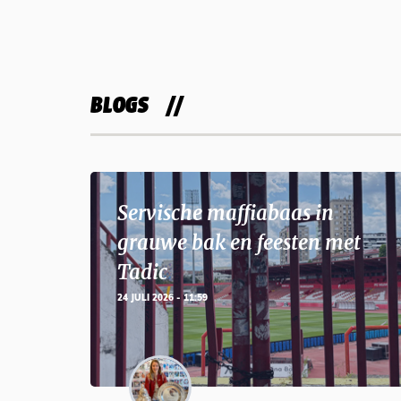
BLOGS
Servische maffiabaas in
grauwe bak en feesten met
Tadic
24 JULI 2026 - 11:59