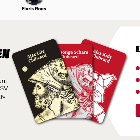
Floris Roos
E
EN
en.
 SV
je