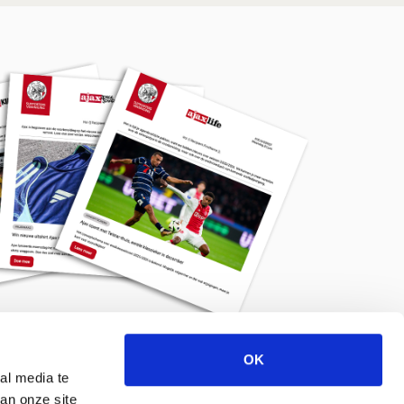
OK
Meld je aan voor de nieuwsbrief
al media te
an onze site