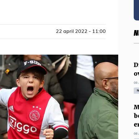
N
22 april 2022 - 11:00
D
o
08 
N
M
b
e
08 