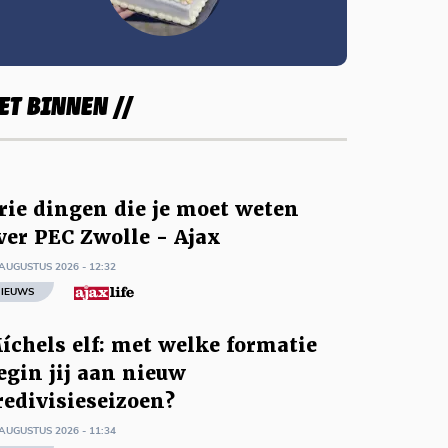
ET BINNEN //
rie dingen die je moet weten
ver PEC Zwolle - Ajax
AUGUSTUS 2026 - 12:32
IEUWS
íchels elf: met welke formatie
egin jij aan nieuw
redivisieseizoen?
AUGUSTUS 2026 - 11:34