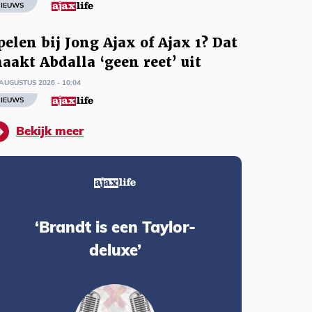
IEUWS
pelen bij Jong Ajax of Ajax 1? Dat
aakt Abdalla ‘geen reet’ uit
AUGUSTUS 2026 - 10:04
IEUWS
Bekijk meer
‘Brandt is een Taylor-
deluxe’