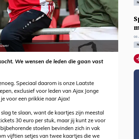
N
S
m
08 
N
ouwer
erkocht. We wensen de leden die gaan vast
 genoeg. Speciaal daarom is onze Laatste
oepen, exclusief voor leden van Ajax Jonge
 je voor een prikkie naar Ajax!
e slag te slaan, want de kaartjes zijn meestal
ckets 30 euro per stuk, maar jij kunt ze voor
e bijbehorende stoelen bevinden zich in vak
om vijftien setjes van twee kaartjes die we