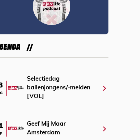
GENDA
Selectiedag
3
ballenjongens/-meiden
G
[VOL]
Geef Mij Maar
1
Amsterdam
P