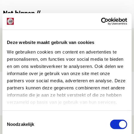
Net binnen //
Drie dingen die je moet weten over PEC
Deze website maakt gebruik van cookies
Zwolle - Ajax
We gebruiken cookies om content en advertenties te
08 AUGUSTUS 2026 - 12:32
personaliseren, om functies voor social media te bieden
NIEUWS
en om ons websiteverkeer te analyseren. Ook delen we
informatie over je gebruik van onze site met onze
partners voor social media, adverteren en analyse. Deze
Míchels elf: met welke formatie begin
partners kunnen deze gegevens combineren met andere
jij aan nieuw eredivisieseizoen?
informatie die je aan ze hebt verstrekt of die ze hebben
08 AUGUSTUS 2026 - 11:34
verzameld op basis van je gebruik van hun services.
NIEUWS
Toestemmingsselectie
Noodzakelijk
Spelen bij Jong Ajax of Ajax 1? Dat
maakt Abdalla ‘geen reet’ uit