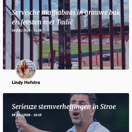
Servische maffiabaas in grauwe bak
en feesten met Tadic
24 JULI 2026 - 11:59
Lindy Hofstra
Serieuze stemverheffingen in Stroe
09 JULI 2026 - 10:15