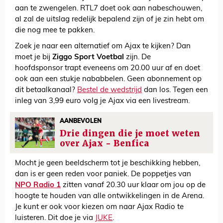
aan te zwengelen. RTL7 doet ook aan nabeschouwen,
al zal de uitslag redelijk bepalend zijn of je zin hebt om
die nog mee te pakken.
Zoek je naar een alternatief om Ajax te kijken? Dan
moet je bij
Ziggo Sport Voetbal
zijn. De
hoofdsponsor trapt eveneens om 20.00 uur af en doet
ook aan een stukje nababbelen. Geen abonnement op
dit betaalkanaal?
Bestel de wedstrijd
dan los. Tegen een
inleg van 3,99 euro volg je Ajax via een livestream.
AANBEVOLEN
Drie dingen die je moet weten
over Ajax - Benfica
Mocht je geen beeldscherm tot je beschikking hebben,
dan is er geen reden voor paniek. De poppetjes van
NPO Radio 1
zitten vanaf 20.30 uur klaar om jou op de
hoogte te houden van alle ontwikkelingen in de Arena.
Je kunt er ook voor kiezen om naar Ajax Radio te
luisteren. Dit doe je via
JUKE
.