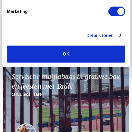
AUG
Marketing
11
Geef Mij Maar Amsterdam
SEP
Details tonen
Blogs
OK
Servische maffiabaas in grauwe bak
en feesten met Tadic
24 JULI 2026 - 11:59