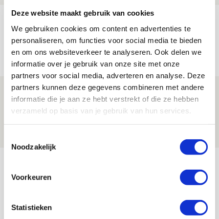
Deze website maakt gebruik van cookies
Míchels elf: met welke formatie begin
We gebruiken cookies om content en advertenties te
jij aan nieuw eredivisieseizoen?
personaliseren, om functies voor social media te bieden
08 AUGUSTUS 2026 - 11:34
en om ons websiteverkeer te analyseren. Ook delen we
NIEUWS
informatie over je gebruik van onze site met onze
partners voor social media, adverteren en analyse. Deze
partners kunnen deze gegevens combineren met andere
Spelen bij Jong Ajax of Ajax 1? Dat
informatie die je aan ze hebt verstrekt of die ze hebben
maakt Abdalla ‘geen reet’ uit
verzameld op basis van je gebruik van hun services.
08 AUGUSTUS 2026 - 10:04
NIEUWS
Toestemmingsselectie
Noodzakelijk
Bekijk meer
AGENDA
Voorkeuren
Selectiedag ballenjongens/-meiden
23
Statistieken
[VOL]