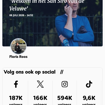
‘Welkom in het San Siro van de
Veluwe’
08 JULI 2026 - 14:52
Floris Roos
Volg ons ook op social
187K
166K
594K
9,6K
volgers
volgers
volgers
volgers