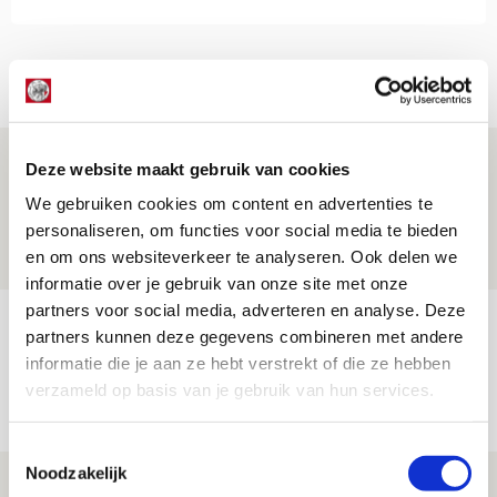
NET BINNEN //
Is dit de laatste wallpaper van Godts in
Deze website maakt gebruik van cookies
de Johan Cruijff Arena?
We gebruiken cookies om content en advertenties te
personaliseren, om functies voor social media te bieden
07 AUGUSTUS 2026 - 00:36
en om ons websiteverkeer te analyseren. Ook delen we
NIEUWS
informatie over je gebruik van onze site met onze
partners voor social media, adverteren en analyse. Deze
Trotse Klaassen: ‘Vierhonderd duels
partners kunnen deze gegevens combineren met andere
voor mijn club is heel speciaal’
informatie die je aan ze hebt verstrekt of die ze hebben
verzameld op basis van je gebruik van hun services.
06 AUGUSTUS 2026 - 23:43
NIEUWS
Toestemmingsselectie
Noodzakelijk
Ajax zet Shelbourne eenvoudig opzij en