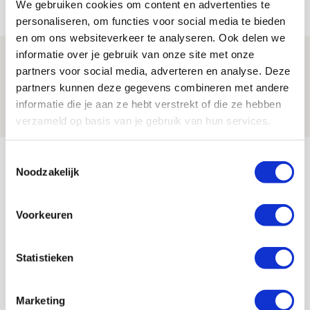
We gebruiken cookies om content en advertenties te
NIEUWS
personaliseren, om functies voor social media te bieden
en om ons websiteverkeer te analyseren. Ook delen we
informatie over je gebruik van onze site met onze
Spelen bij Jong Ajax of Ajax 1? Dat
partners voor social media, adverteren en analyse. Deze
maakt Abdalla ‘geen reet’ uit
partners kunnen deze gegevens combineren met andere
08 AUGUSTUS 2026 - 10:04
informatie die je aan ze hebt verstrekt of die ze hebben
NIEUWS
verzameld op basis van je gebruik van hun services.
Bekijk meer
Toestemmingsselectie
Noodzakelijk
AGENDA
Voorkeuren
Selectiedag ballenjongens/-meiden
23
[VOL]
AUG
Statistieken
11
Geef Mij Maar Amsterdam
SEP
Marketing