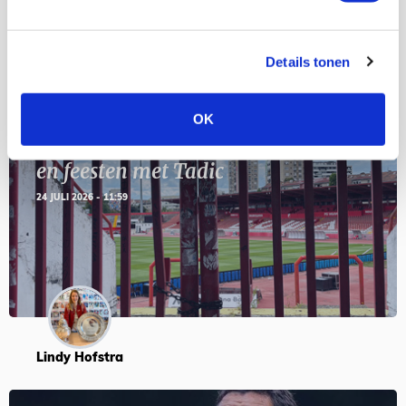
Blogs
Details tonen
OK
Servische maffiabaas in grauwe bak
en feesten met Tadic
24 JULI 2026 - 11:59
Lindy Hofstra