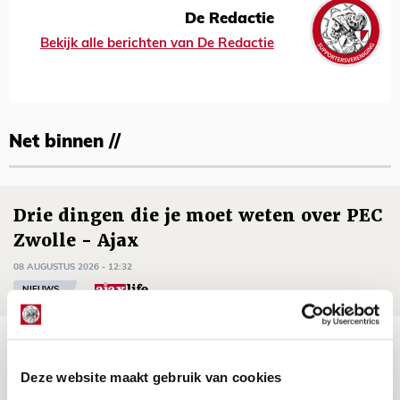
De Redactie
Bekijk alle berichten van De Redactie
Net binnen //
Drie dingen die je moet weten over PEC
Zwolle - Ajax
08 AUGUSTUS 2026 - 12:32
NIEUWS
Míchels elf: met welke formatie begin
jij aan nieuw eredivisieseizoen?
Deze website maakt gebruik van cookies
08 AUGUSTUS 2026 - 11:34