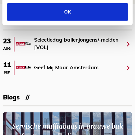
Bekijk meer
OK
AGENDA
Selectiedag ballenjongens/-meiden
23
[VOL]
AUG
11
Geef Mij Maar Amsterdam
SEP
Blogs
Servische maffiabaas in grauwe bak