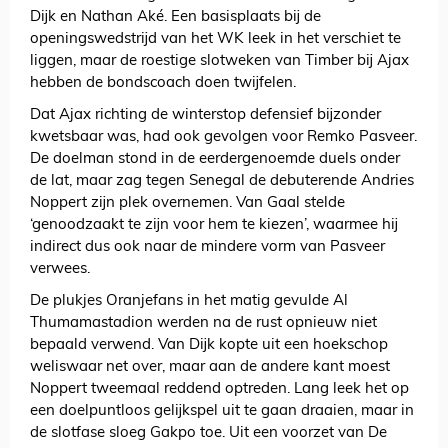
Dijk en Nathan Aké. Een basisplaats bij de
openingswedstrijd van het WK leek in het verschiet te
liggen, maar de roestige slotweken van Timber bij Ajax
hebben de bondscoach doen twijfelen.
Dat Ajax richting de winterstop defensief bijzonder
kwetsbaar was, had ook gevolgen voor Remko Pasveer.
De doelman stond in de eerdergenoemde duels onder
de lat, maar zag tegen Senegal de debuterende Andries
Noppert zijn plek overnemen. Van Gaal stelde
‘genoodzaakt te zijn voor hem te kiezen’, waarmee hij
indirect dus ook naar de mindere vorm van Pasveer
verwees.
De plukjes Oranjefans in het matig gevulde Al
Thumamastadion werden na de rust opnieuw niet
bepaald verwend. Van Dijk kopte uit een hoekschop
weliswaar net over, maar aan de andere kant moest
Noppert tweemaal reddend optreden. Lang leek het op
een doelpuntloos gelijkspel uit te gaan draaien, maar in
de slotfase sloeg Gakpo toe. Uit een voorzet van De