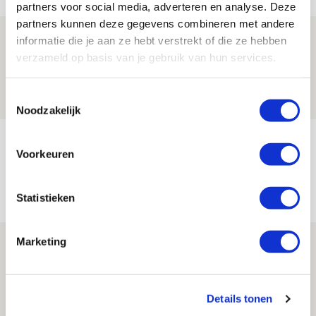
partners voor social media, adverteren en analyse. Deze
partners kunnen deze gegevens combineren met andere
Drie dingen die je moet weten over PEC
informatie die je aan ze hebt verstrekt of die ze hebben
Zwolle - Ajax
verzameld op basis van je gebruik van hun services.
08 AUGUSTUS 2026 - 12:32
Toestemmingsselectie
NIEUWS
Noodzakelijk
Míchels elf: met welke formatie begin
Voorkeuren
jij aan nieuw eredivisieseizoen?
08 AUGUSTUS 2026 - 11:34
Statistieken
NIEUWS
Marketing
Spelen bij Jong Ajax of Ajax 1? Dat
maakt Abdalla ‘geen reet’ uit
08 AUGUSTUS 2026 - 10:04
Details tonen
NIEUWS