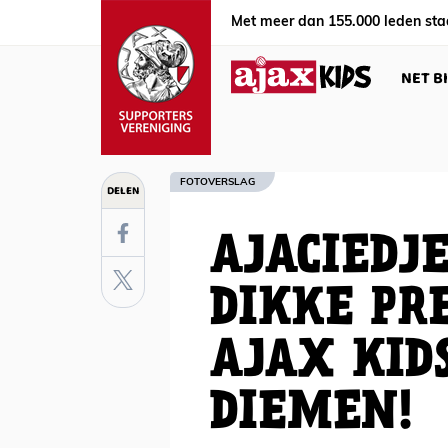
Met meer dan 155.000 leden sta
NET B
FOTOVERSLAG
DELEN
AJACIEDJ
DIKKE PR
AJAX KID
DIEMEN!