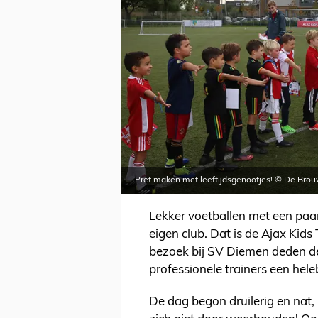
Pret maken met leeftijdsgenootjes! © De Bro
Lekker voetballen met een paar
eigen club. Dat is de Ajax Ki
bezoek bij SV Diemen deden de
professionele trainers een hele
De dag begon druilerig en nat,