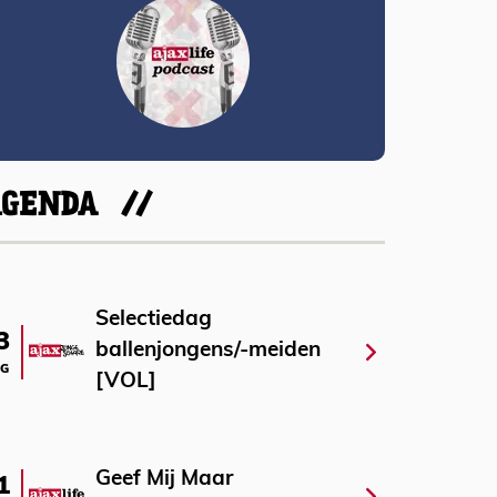
AGENDA
Selectiedag
3
ballenjongens/-meiden
G
[VOL]
Geef Mij Maar
1