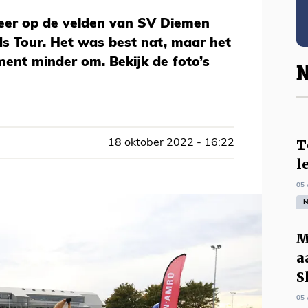
eer op de velden van SV Diemen
s Tour. Het was best nat, maar het
ent minder om. Bekijk de foto’s
N
T
18 oktober 2022 - 16:22
l
05 
N
M
a
S
05 