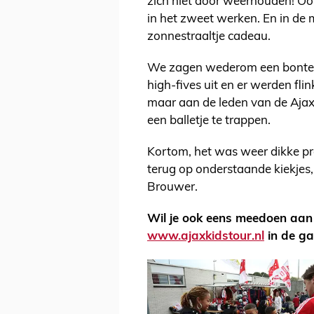
zich niet door weerhouden! Oo
in het zweet werken. En in de
zonnestraaltje cadeau.
We zagen wederom een bonte v
high-fives uit en er werden fli
maar aan de leden van de Ajax 
een balletje te trappen.
Kortom, het was weer dikke pret
terug op onderstaande kiekjes,
Brouwer.
Wil je ook eens meedoen aan
www.ajaxkidstour.nl
in de ga