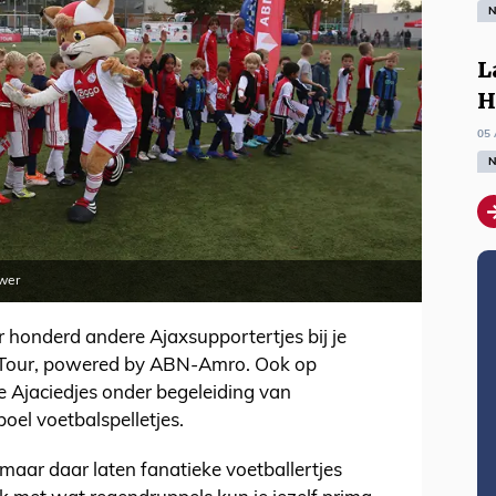
N
L
H
05 
N
uwer
 honderd andere Ajaxsupportertjes bij je
ds Tour, powered by ABN-Amro. Ook op
 Ajaciedjes onder begeleiding van
boel voetbalspelletjes.
 maar daar laten fanatieke voetballertjes