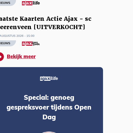
IEUWS
aatste Kaarten Actie Ajax - sc
eerenveen [UITVERKOCHT]
AUGUSTUS 2026 - 15:00
IEUWS
Bekijk meer
Special: genoeg
gespreksvoer tijdens Open
Dag