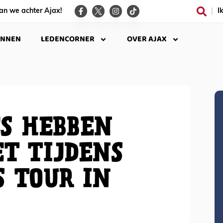
an we achter Ajax!
I
INNEN
LEDENCORNER
OVER AJAX
ES HEBBEN
ET TIJDENS
S TOUR IN