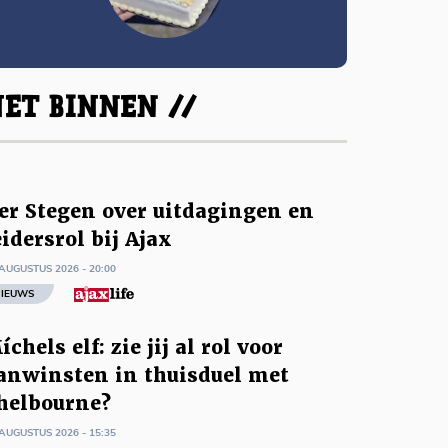
ET BINNEN //
er Stegen over uitdagingen en
eidersrol bij Ajax
AUGUSTUS 2026 - 20:00
IEUWS
íchels elf: zie jij al rol voor
anwinsten in thuisduel met
helbourne?
AUGUSTUS 2026 - 15:35