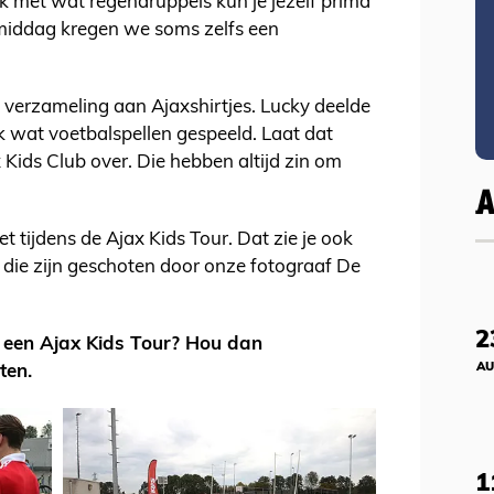
k met wat regendruppels kun je jezelf prima
 middag kregen we soms zelfs een
erzameling aan Ajaxshirtjes. Lucky deelde
nk wat voetbalspellen gespeeld. Laat dat
Kids Club over. Die hebben altijd zin om
 tijdens de Ajax Kids Tour. Dat zie je ook
 die zijn geschoten door onze fotograaf De
2
 een Ajax Kids Tour? Hou dan
AU
ten.
1