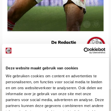
De Redactie
Bekijk alle berichten van De Redactie
Deze website maakt gebruik van cookies
We gebruiken cookies om content en advertenties te
Net binnen //
personaliseren, om functies voor social media te bieden
en om ons websiteverkeer te analyseren. Ook delen we
informatie over je gebruik van onze site met onze
Drie dingen die je moet weten over PEC
partners voor social media, adverteren en analyse. Deze
Zwolle - Ajax
partners kunnen deze gegevens combineren met andere