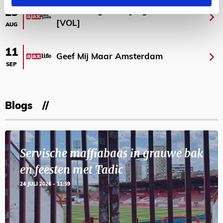
Selectiedag ballenjongens/-meiden
23
[VOL]
AUG
11
Geef Mij Maar Amsterdam
SEP
Blogs
Servische maffiabaas in grauwe bak
en feesten met Tadic
24 JULI 2026 - 11:59