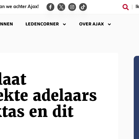
an we achter Ajax!
I
INNEN
LEDENCORNER
OVER AJAX
laat
kte adelaars
tas en dit