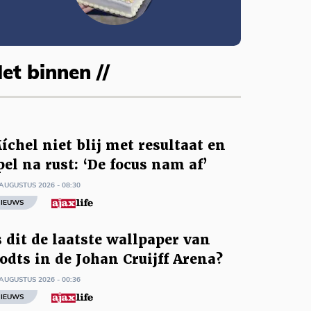
et binnen //
íchel niet blij met resultaat en
pel na rust: ‘De focus nam af’
AUGUSTUS 2026 - 08:30
IEUWS
s dit de laatste wallpaper van
odts in de Johan Cruijff Arena?
AUGUSTUS 2026 - 00:36
IEUWS