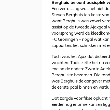
Berghuis beloont basisplek v
Een verrassing was het niet da
Steven Berghuis ten koste van 
want Berghuis was zowel veran
assist op de tweede Ajaxgoal v
voorsprong werd de kleedkamer
FC Groningen – nogal wat kans
supporters liet schrikken met e
Toch was het Ajax dat dicteerde
wachten. Tadic zette het na ee
ene na de andere Zwarte Adela
Berghuis te bezorgen. Die rond
was Berghuis de aangever met e
de eerste paal binnen en verdu
Dat zorgde voor fikse opluchtin
eerder nog enorme kansen ligge