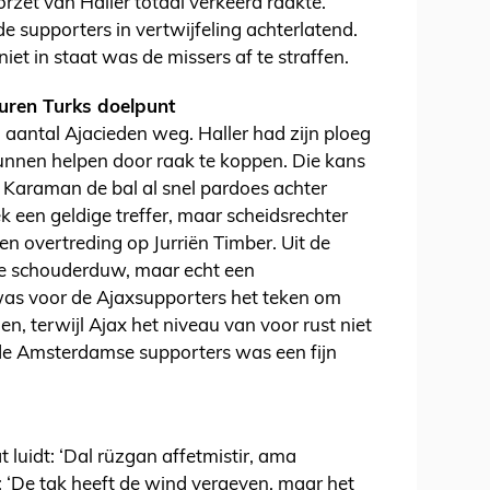
oorzet van Haller totáál verkeerd raakte.
de supporters in vertwijfeling achterlatend.
iet in staat was de missers af te straffen.
euren Turks doelpunt
n aantal Ajacieden weg. Haller had zijn ploeg
kunnen helpen door raak te koppen. Die kans
 Karaman de bal al snel pardoes achter
 een geldige treffer, maar scheidsrechter
n overtreding op Jurriën Timber. Uit de
ge schouderduw, maar echt een
was voor de Ajaxsupporters het teken om
en, terwijl Ajax het niveau van voor rust niet
de Amsterdamse supporters was een fijn
 luidt: ‘Dal rüzgan affetmistir, ama
ald: ‘De tak heeft de wind vergeven, maar het