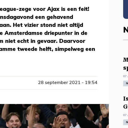
ague-zege voor Ajax is een feit!
dinsdagavond een gehavend
an. Het vizier stond niet altijd
N
de Amsterdamse driepunter in de
m niet echt in gevaar. Daarvoor
tamme tweede helft, simpelweg een
M
s
07 
28 september 2021 - 19:54
N
I
G
07 
N