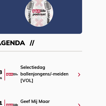
AGENDA
Selectiedag
3
ballenjongens/-meiden
G
[VOL]
Geef Mij Maar
1