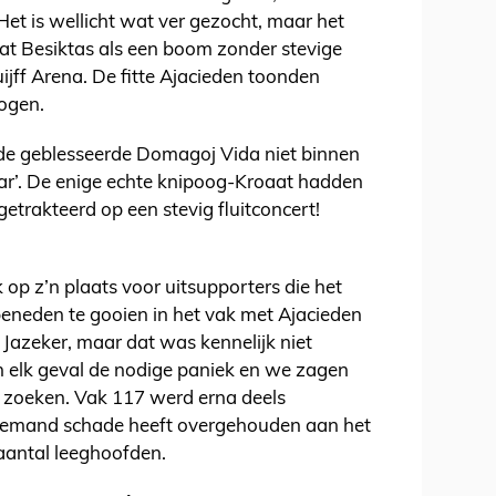
et is wellicht wat ver gezocht, maar het
at Besiktas als een boom zonder stevige
ijff Arena. De fitte Ajacieden toonden
ogen.
de geblesseerde Domagoj Vida niet binnen
llar’. De enige echte knipoog-Kroaat hadden
etrakteerd op een stevig fluitconcert!
 op z’n plaats voor uitsupporters die het
neden te gooien in het vak met Ajacieden
 Jazeker, maar dat was kennelijk niet
n elk geval de nodige paniek en we zagen
zoeken. Vak 117 werd erna deels
iemand schade heeft overgehouden aan het
aantal leeghoofden.