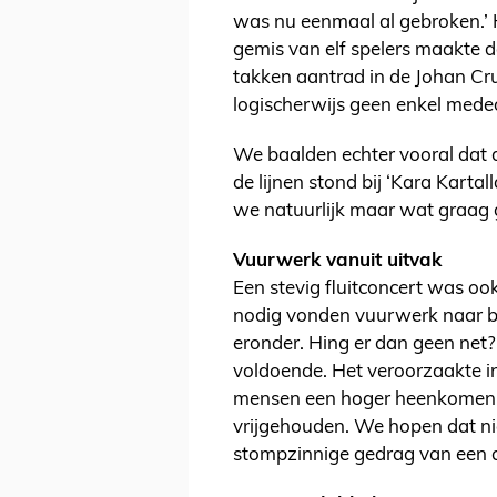
was nu eenmaal al gebroken.’ H
gemis van elf spelers maakte d
takken aantrad in de Johan Cru
logischerwijs geen enkel mede
We baalden echter vooral dat 
de lijnen stond bij ‘Kara Karta
we natuurlijk maar wat graag g
Vuurwerk vanuit uitvak
Een stevig fluitconcert was ook
nodig vonden vuurwerk naar be
eronder. Hing er dan geen net?
voldoende. Het veroorzaakte i
mensen een hoger heenkomen 
vrijgehouden. We hopen dat n
stompzinnige gedrag van een 