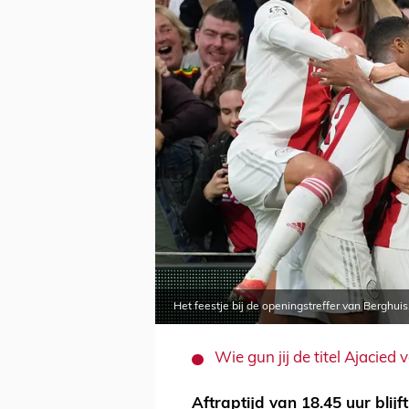
Het feestje bij de openingstreffer van Berghuis
Wie gun jij de titel Ajacie
Aftraptijd van 18.45 uur blijf