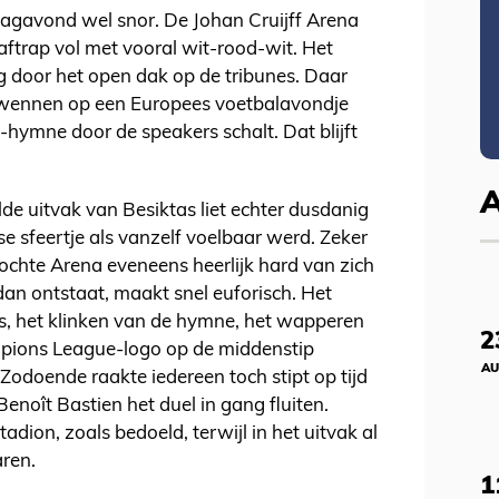
dagavond wel snor. De Johan Cruijff Arena
aftrap vol met vooral wit-rood-wit. Het
g door het open dak op de tribunes. Daar
wennen op een Europees voetbalavondje
ymne door de speakers schalt. Dat blijft
e uitvak van Besiktas liet echter dusdanig
e sfeertje als vanzelf voelbaar werd. Zeker
kochte Arena eveneens heerlijk hard van zich
dan ontstaat, maakt snel euforisch. Het
s, het klinken van de hymne, het wapperen
2
mpions League-logo op de middenstip
AU
Zodoende raakte iedereen toch stipt op tijd
 Benoît Bastien het duel in gang fluiten.
dion, zoals bedoeld, terwijl in het uitvak al
ren.
1