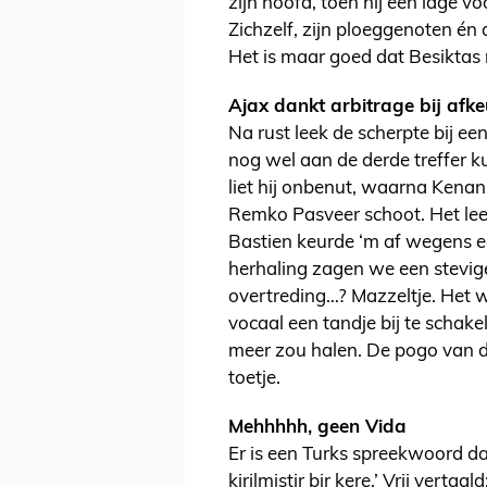
zijn hoofd, toen hij een lage v
Zichzelf, zijn ploeggenoten én 
Het is maar goed dat Besiktas n
Ajax dankt arbitrage bij afk
Na rust leek de scherpte bij ee
nog wel aan de derde treffer 
liet hij onbenut, waarna Kenan
Remko Pasveer schoot. Het leek
Bastien keurde ‘m af wegens ee
herhaling zagen we een stevi
overtreding…? Mazzeltje. Het 
vocaal een tandje bij te schakel
meer zou halen. De pogo van 
toetje.
Mehhhhh, geen Vida
Er is een Turks spreekwoord dat
kirilmistir bir kere.’ Vrij verta