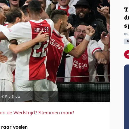
T
d
s
06 
N
. © Pro Shots
d van de Wedstrijd? Stemmen maar!
t raar voelen