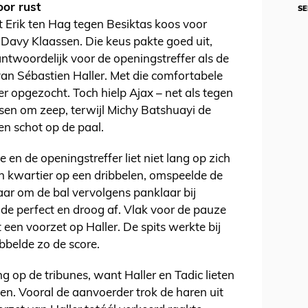
oor rust
SE
t Erik ten Hag tegen Besiktas koos voor
Davy Klaassen. Die keus pakte goed uit,
twoordelijk voor de openingstreffer als de
an Sébastien Haller. Met die comfortabele
 opgezocht. Toch hielp Ajax – net als tegen
en om zeep, terwijl Michy Batshuayi de
en schot op de paal.
 en de openingstreffer liet niet lang op zich
n kwartier op een dribbelen, omspeelde de
ar om de bal vervolgens panklaar bij
de perfect en droog af. Vlak voor de pauze
en voorzet op Haller. De spits werkte bij
bbelde zo de score.
g op de tribunes, want Haller en Tadic lieten
n. Vooral de aanvoerder trok de haren uit