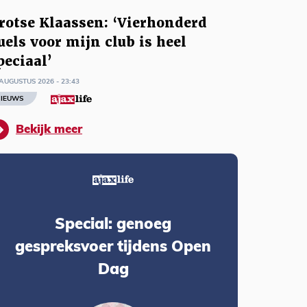
rotse Klaassen: ‘Vierhonderd
uels voor mijn club is heel
peciaal’
AUGUSTUS 2026 - 23:43
IEUWS
Bekijk meer
Special: genoeg
gespreksvoer tijdens Open
Dag