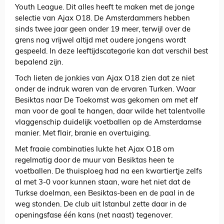
Youth League. Dit alles heeft te maken met de jonge
selectie van Ajax O18. De Amsterdammers hebben
sinds twee jaar geen onder 19 meer, terwijl over de
grens nog vrijwel altijd met oudere jongens wordt
gespeeld. In deze leeftijdscategorie kan dat verschil best
bepalend zijn.
Toch lieten de jonkies van Ajax O18 zien dat ze niet
onder de indruk waren van de ervaren Turken. Waar
Besiktas naar De Toekomst was gekomen om met elf
man voor de goal te hangen, daar wilde het talentvolle
vlaggenschip duidelijk voetballen op de Amsterdamse
manier. Met flair, branie en overtuiging.
Met fraaie combinaties lukte het Ajax O18 om
regelmatig door de muur van Besiktas heen te
voetballen. De thuisploeg had na een kwartiertje zelfs
al met 3-0 voor kunnen staan, ware het niet dat de
Turkse doelman, een Besiktas-been en de paal in de
weg stonden. De club uit Istanbul zette daar in de
openingsfase één kans (net naast) tegenover.