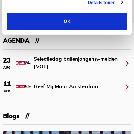
Details tonen
07 AUGUSTUS 2026 - 09:00
FOTOVERSLAG
OK
Bekijk meer
AGENDA
Selectiedag ballenjongens/-meiden
23
[VOL]
AUG
11
Geef Mij Maar Amsterdam
SEP
Blogs