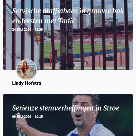
Servische maffiabaas in grauwe bak
en feesten met Tadic
24 JULI 2026 - 11:59
Lindy Hofstra
Serieuze stemverheffingen in Stroe
09 JULI 2026 - 10:15