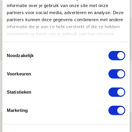
Net binnen //
informatie over je gebruik van onze site met onze
partners voor social media, adverteren en analyse. Deze
partners kunnen deze gegevens combineren met andere
Brandt: ‘Ajax en Cruijff bleven door
informatie die je aan ze hebt verstrekt of die ze hebben
verzameld op basis van je gebruik van hun services.
mijn hoofd spoken’
07 AUGUSTUS 2026 - 20:02
Toestemmingsselectie
NIEUWS
Noodzakelijk
Míchel geeft blessure-update en
Voorkeuren
spreekt over Godts, Baas en
aanwinsten
Statistieken
07 AUGUSTUS 2026 - 14:13
NIEUWS
Marketing
Volop enthousiasme in fotoverslag van
Europees treffen met Shelbourne