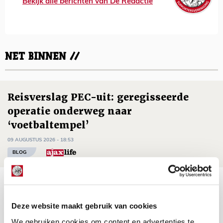
Bekijk alle berichten van De Redactie
NET BINNEN //
Reisverslag PEC-uit: geregisseerde
operatie onderweg naar
‘voetbaltempel’
09 AUGUSTUS 2026 - 18:53
BLOG
Brandt heeft veel vertrouwen in Ajax
dat steeds beter wordt
Deze website maakt gebruik van cookies
09 AUGUSTUS 2026 - 18:14
We gebruiken cookies om content en advertenties te