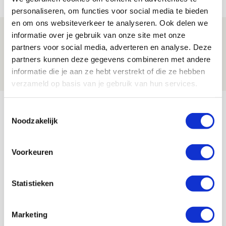
NIEUWS
personaliseren, om functies voor social media te bieden
en om ons websiteverkeer te analyseren. Ook delen we
Míchel: ‘Mentaliteit werd beter nadat
informatie over je gebruik van onze site met onze
ik wissels erin bracht’
partners voor social media, adverteren en analyse. Deze
partners kunnen deze gegevens combineren met andere
09 AUGUSTUS 2026 - 18:14
informatie die je aan ze hebt verstrekt of die ze hebben
NIEUWS
verzameld op basis van je gebruik van hun services.
Bekijk meer
Toestemmingsselectie
AGENDA
Noodzakelijk
Selectiedag ballenjongens/-meiden
Voorkeuren
23
[VOL]
AUG
Statistieken
11
Geef Mij Maar Amsterdam
SEP
Marketing