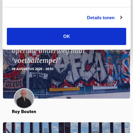
BLOGS
Details tonen
OK
Reisverslag PEC-uit: geregisseerde
operatie onderweg naar
‘voetbaltempel’
09 AUGUSTUS 2026 - 18:53
Roy Bouten