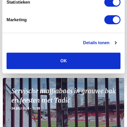
Statistieken
Selectiedag ballenjongens/-meiden
23
[VOL]
AUG
Marketing
11
Geef Mij Maar Amsterdam
SEP
Details tonen
OK
BLOGS
Servische maffiabaas in grauwe bak
en feesten met Tadic
24 JULI 2026 - 11:59