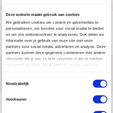
NIEUWS
Deze website maakt gebruik van cookies
Míchel geeft blessure-update en
We gebruiken cookies om content en advertenties te
spreekt over Godts, Baas en
personaliseren, om functies voor social media te bieden
aanwinsten
en om ons websiteverkeer te analyseren. Ook delen we
informatie over je gebruik van onze site met onze
07 AUGUSTUS 2026 - 14:13
partners voor social media, adverteren en analyse. Deze
NIEUWS
partners kunnen deze gegevens combineren met andere
informatie die je aan ze hebt verstrekt of die ze hebben
Volop enthousiasme in fotoverslag van
verzameld op basis van je gebruik van hun services.
Europees treffen met Shelbourne
Toestemmingsselectie
07 AUGUSTUS 2026 - 09:00
Noodzakelijk
FOTOVERSLAG
Bekijk meer
Voorkeuren
AGENDA