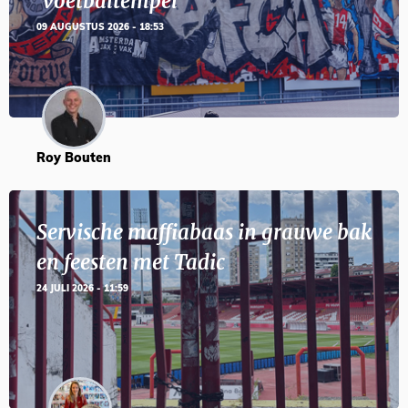
‘voetbaltempel’
09 AUGUSTUS 2026 - 18:53
Roy Bouten
Servische maffiabaas in grauwe bak
en feesten met Tadic
24 JULI 2026 - 11:59