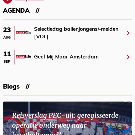
AGENDA
Selectiedag ballenjongens/-meiden
23
[VOL]
AUG
11
Geef Mij Maar Amsterdam
SEP
Blogs
Reisverslag PEC-uit: geregisseerde
operatie onderweg naar