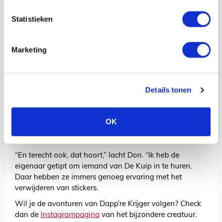
Een soort Krampus of zo, een beestachtig demoon…”
Statistieken
“Het is ook helemaal niet relevant,” vult Don aan.
“Sommigen vinden het een bever, anderen een beer. Het
mooiste moment met Dapp’re Krijger? Dat was toen we
Marketing
in het vliegtuig vanuit Lissabon naar huis zaten.
Iedereen sliep half en toen hoorde ik plots iemand
tieren: ‘Ik word helemaal leip van die beer met die
Details tonen
tandenstokers op zijn kop’. Dat vond ik echt schitterend!”
De bruiloftlocatie van Don bleek achteraf ook flink
ondergestickerd met Dapp’re Krijger. De Ajacied had zijn
OK
vrienden nog gevraagd een beetje rustig aan te doen,
maar dat was aan dovemans oren.
“En terecht ook, dat hoort,” lacht Don. “Ik heb de
eigenaar getipt om iemand van De Kuip in te huren.
Daar hebben ze immers genoeg ervaring met het
verwijderen van stickers.
Wil je de avonturen van Dapp’re Krijger volgen? Check
dan de
Instagrampagina
van het bijzondere creatuur.