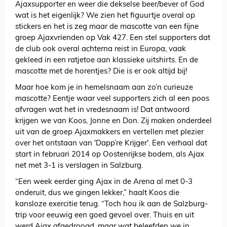
Ajaxsupporter en weer die dekselse beer/bever of God
wat is het eigenlijk? We zien het figuurtje overal op
stickers en het is zeg maar de mascotte van een fijne
groep Ajaxvrienden op Vak 427. Een stel supporters dat
de club ook overal achterna reist in Europa, vaak
gekleed in een ratjetoe aan klassieke uitshirts. En de
mascotte met de horentjes? Die is er ook altijd bij!
Maar hoe kom je in hemelsnaam aan zo’n curieuze
mascotte? Eentje waar veel supporters zich al een poos
afvragen wat het in vredesnaam is! Dat antwoord
krijgen we van Koos, Jonne en Don. Zij maken onderdeel
uit van de groep Ajaxmakkers en vertellen met plezier
over het ontstaan van 'Dapp’re Krijger'. Een verhaal dat
start in februari 2014 op Oostenrijkse bodem, als Ajax
net met 3-1 is verslagen in Salzburg.
“Een week eerder ging Ajax in de Arena al met 0-3
onderuit, dus we gingen lekker,” haalt Koos die
kansloze exercitie terug. “Toch hou ik aan de Salzburg-
trip voor eeuwig een goed gevoel over. Thuis en uit
werd Ajax afgedroogd, maar wat beleefden we in