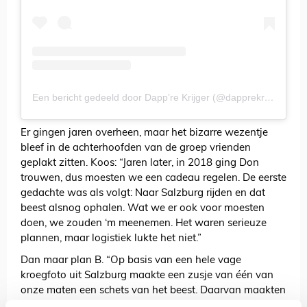
Een bericht gedeeld door Dapp’re Krijger (@dapprekrijger)
Er gingen jaren overheen, maar het bizarre wezentje
bleef in de achterhoofden van de groep vrienden
geplakt zitten. Koos: “Jaren later, in 2018 ging Don
trouwen, dus moesten we een cadeau regelen. De eerste
gedachte was als volgt: Naar Salzburg rijden en dat
beest alsnog ophalen. Wat we er ook voor moesten
doen, we zouden ‘m meenemen. Het waren serieuze
plannen, maar logistiek lukte het niet.”
Dan maar plan B. “Op basis van een hele vage
kroegfoto uit Salzburg maakte een zusje van één van
onze maten een schets van het beest. Daarvan maakten
we stickers en een vlag van twee bij vijf meter. En dat is