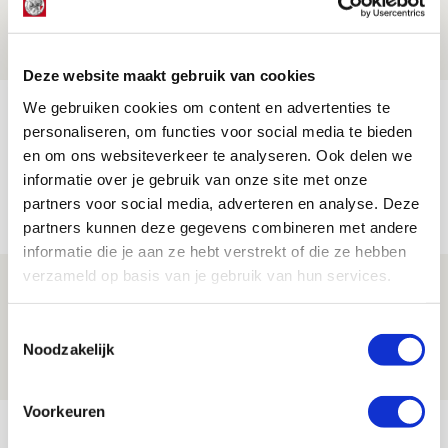
05 AUGUSTUS 2026 - 20:00
NIEUWS
Deze website maakt gebruik van cookies
We gebruiken cookies om content en advertenties te
Míchels elf: zie jij al rol voor
personaliseren, om functies voor social media te bieden
aanwinsten in thuisduel met
en om ons websiteverkeer te analyseren. Ook delen we
Shelbourne?
informatie over je gebruik van onze site met onze
05 AUGUSTUS 2026 - 15:35
partners voor social media, adverteren en analyse. Deze
partners kunnen deze gegevens combineren met andere
NIEUWS
informatie die je aan ze hebt verstrekt of die ze hebben
verzameld op basis van je gebruik van hun services.
Laatste Kaarten Actie Ajax - sc
Heerenveen [UITVERKOCHT]
Toestemmingsselectie
05 AUGUSTUS 2026 - 15:00
Noodzakelijk
NIEUWS
Voorkeuren
Bekijk meer