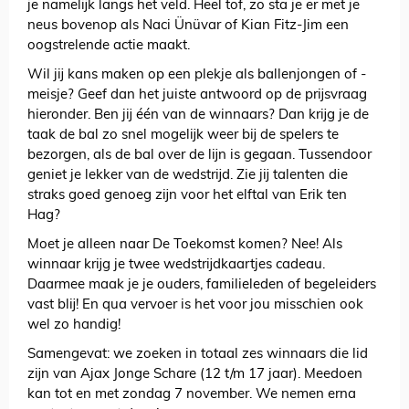
je namelijk langs het veld. Heel tof, zo sta je er met je
neus bovenop als Naci Ünüvar of Kian Fitz-Jim een
oogstrelende actie maakt.
Wil jij kans maken op een plekje als ballenjongen of -
meisje? Geef dan het juiste antwoord op de prijsvraag
hieronder. Ben jij één van de winnaars? Dan krijg je de
taak de bal zo snel mogelijk weer bij de spelers te
bezorgen, als de bal over de lijn is gegaan. Tussendoor
geniet je lekker van de wedstrijd. Zie jij talenten die
straks goed genoeg zijn voor het elftal van Erik ten
Hag?
Moet je alleen naar De Toekomst komen? Nee! Als
winnaar krijg je twee wedstrijdkaartjes cadeau.
Daarmee maak je je ouders, familieleden of begeleiders
vast blij! En qua vervoer is het voor jou misschien ook
wel zo handig!
Samengevat: we zoeken in totaal zes winnaars die lid
zijn van Ajax Jonge Schare (12 t/m 17 jaar). Meedoen
kan tot en met zondag 7 november. We nemen erna