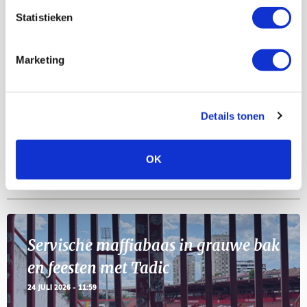
AGENDA
Statistieken
Selectiedag ballenjongens/-meiden
23
Marketing
[VOL]
AUG
11
Geef Mij Maar Amsterdam
Details tonen
SEP
OK
BLOGS
Servische maffiabaas in grauwe bak
en feesten met Tadic
24 JULI 2026 - 11:59