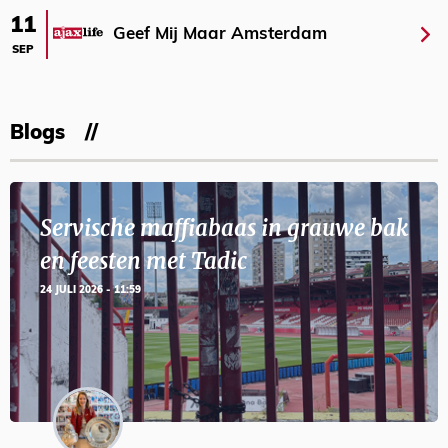
11
Geef Mij Maar Amsterdam
SEP
Blogs
Servische maffiabaas in grauwe bak
en feesten met Tadic
24 JULI 2026 - 11:59