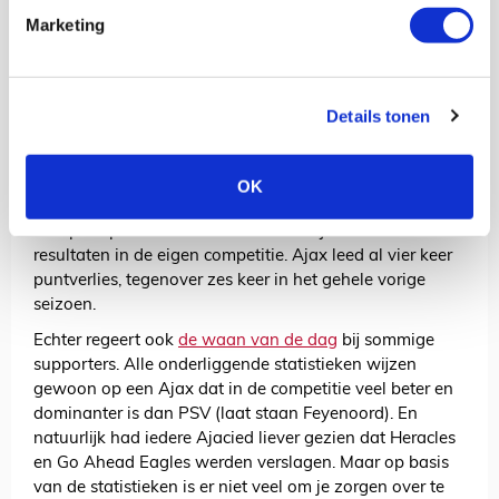
Marketing
Details tonen
Hoe moeten we dit seizoen tot nu toe beoordelen? Ajax
staat aan het einde van ‘blok drie’ gelijk met PSV en op
OK
verliespunten onder Feyenoord. Tegenover geweldige
Europese prestaties staan dus duidelijk mindere
resultaten in de eigen competitie. Ajax leed al vier keer
puntverlies, tegenover zes keer in het gehele vorige
seizoen.
Echter regeert ook
de waan van de dag
bij sommige
supporters. Alle onderliggende statistieken wijzen
gewoon op een Ajax dat in de competitie veel beter en
dominanter is dan PSV (laat staan Feyenoord). En
natuurlijk had iedere Ajacied liever gezien dat Heracles
en Go Ahead Eagles werden verslagen. Maar op basis
van de statistieken is er niet veel om je zorgen over te