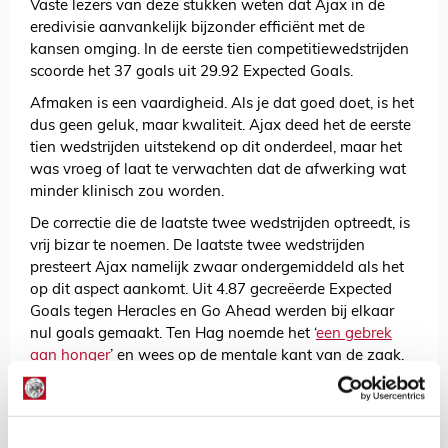
Vaste lezers van deze stukken weten dat Ajax in de
eredivisie aanvankelijk bijzonder efficiënt met de
kansen omging. In de eerste tien competitiewedstrijden
scoorde het 37 goals uit 29.92 Expected Goals.
Afmaken is een vaardigheid. Als je dat goed doet, is het
dus geen geluk, maar kwaliteit. Ajax deed het de eerste
tien wedstrijden uitstekend op dit onderdeel, maar het
was vroeg of laat te verwachten dat de afwerking wat
minder klinisch zou worden.
De correctie die de laatste twee wedstrijden optreedt, is
vrij bizar te noemen. De laatste twee wedstrijden
presteert Ajax namelijk zwaar ondergemiddeld als het
op dit aspect aankomt. Uit 4.87 gecreëerde Expected
Goals tegen Heracles en Go Ahead werden bij elkaar
nul goals gemaakt. Ten Hag noemde het ‘
een gebrek
aan honger
’ en wees op de mentale kant van de zaak.
Iedereen mag uiteraard voor zichzelf bepalen wat de
conclusie is. De waarheid weten we toch niet honderd
procent zeker. De trainer ziet een gebrek aan honger. De