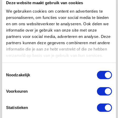
supporter zal zeggen dat Ajax hadden nog een uur
Deze website maakt gebruik van cookies
door had kunnen spelen zonder te scoren. De
We gebruiken cookies om content en advertenties te
datagedreven analisten zullen zeggen dat afwerken in
personaliseren, om functies voor social media te bieden
het voetbal nu eenmaal willekeurig is en niet altijd door
en om ons websiteverkeer te analyseren. Ook delen we
logica te verklaren. Hoe graag we ook een verklaring
informatie over je gebruik van onze site met onze
zouden willen, soms is die er gewoon niet. En dus kan
partners voor social media, adverteren en analyse. Deze
een hyperaanvallende ploeg als Ajax ook twee keer op
rij 0-0 gelijk spelen.
partners kunnen deze gegevens combineren met andere
informatie die je aan ze hebt verstrekt of die ze hebben
verzameld op basis van je gebruik van hun services.
Toestemmingsselectie
Noodzakelijk
Voorkeuren
Statistieken