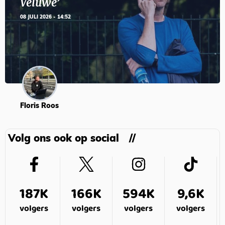
Veluwe’
08 JULI 2026 - 14:52
Floris Roos
Volg ons ook op social
187K
166K
594K
9,6K
volgers
volgers
volgers
volgers