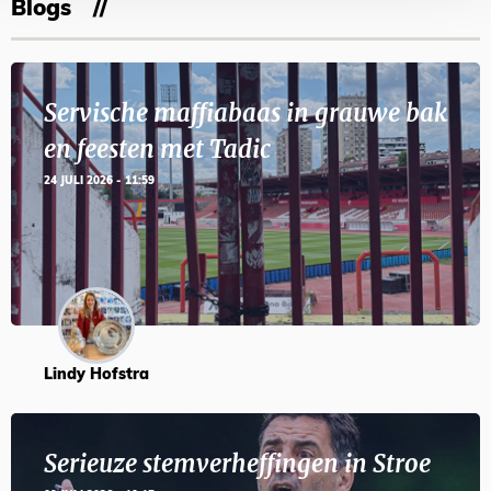
Blogs
Servische maffiabaas in grauwe bak
en feesten met Tadic
24 JULI 2026 - 11:59
Lindy Hofstra
Serieuze stemverheffingen in Stroe