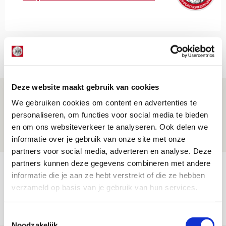
Net binnen //
Deze website maakt gebruik van cookies
Ajax zet Shelbourne eenvoudig opzij en
We gebruiken cookies om content en advertenties te
reist met vertrouwen naar Dublin
personaliseren, om functies voor social media te bieden
06 AUGUSTUS 2026 - 21:52
en om ons websiteverkeer te analyseren. Ook delen we
NIEUWS
informatie over je gebruik van onze site met onze
partners voor social media, adverteren en analyse. Deze
partners kunnen deze gegevens combineren met andere
Word ballenjongen of -meid bij Jong
informatie die je aan ze hebt verstrekt of die ze hebben
Ajax - Helmond Sport!
verzameld op basis van je gebruik van hun services.
06 AUGUSTUS 2026 - 13:13
PRIJSVRAAG
Toestemmingsselectie
Noodzakelijk