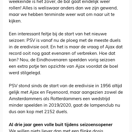
weekeinde is het zover, de bal gaat eindelijk weer
rollen! Alles is weliswaar anders dan we zijn gewend,
maar we hebben tenminste weer wat om naar uit te
kijken.
Een interessant feitje bij de start van het nieuwe
seizoen: PSV is vanaf nu de ploeg met de meeste duels
in de eredivisie ooit. En het is maar de vraag of Ajax dat
record ooit nog gaat evenaren of verbreken. Hoe dat
kan? Nou, de Eindhovenaren speelden vorig seizoen
een extra potje ten opzichte van Ajax voordat de boel
werd stilgelegd.
PSV stond sinds de start van de eredivisie in 1956 altijd
gelijk met Ajax en Feyenoord, maar aangezien zowel de
Amsterdammers als Rotterdammers een wedstrijd
minder speelden in 2019/2020, gaat de lampenclub nu
dus aan kop met 2152 duels.
Al drie jaar geen volle buit tijdens seizoensopener
We willen niets liever dan met een flinke dosis