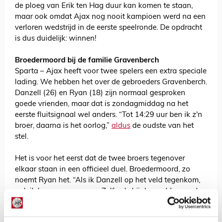
de ploeg van Erik ten Hag duur kan komen te staan,
maar ook omdat Ajax nog nooit kampioen werd na een
verloren wedstrijd in de eerste speelronde. De opdracht
is dus duidelijk: winnen!
Broedermoord bij de familie Gravenberch
Sparta – Ajax heeft voor twee spelers een extra speciale
lading. We hebben het over de gebroeders Gravenberch.
Danzell (26) en Ryan (18) zijn normaal gesproken
goede vrienden, maar dat is zondagmiddag na het
eerste fluitsignaal wel anders. “Tot 14:29 uur ben ik z'n
broer, daarna is het oorlog,”
aldus
de oudste van het
stel.
Het is voor het eerst dat de twee broers tegenover
elkaar staan in een officieel duel. Broedermoord, zo
noemt Ryan het. “Als ik Danzell op het veld tegenkom,
pak ik hem gewoon aan. Zelfs als hij dan geblesseerd
raakt. Tegen Perr zeg ik ook dat hij er lekker kort
bovenop moet zitten,” grapt de Ajacied.