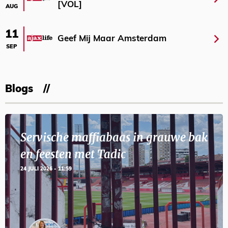
[VOL]
AUG
11
Geef Mij Maar Amsterdam
SEP
Blogs
Servische maffiabaas in grauwe bak
en feesten met Tadic
24 JULI 2026 - 11:59