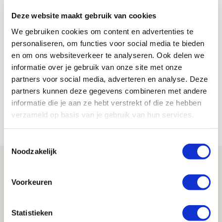
Sparta en Ajax trappen zondagmiddag om 14.30 uur af
Deze website maakt gebruik van cookies
op Het Kasteel.
We gebruiken cookies om content en advertenties te
personaliseren, om functies voor social media te bieden
De Redactie
en om ons websiteverkeer te analyseren. Ook delen we
informatie over je gebruik van onze site met onze
Bekijk alle berichten van De Redactie
partners voor social media, adverteren en analyse. Deze
partners kunnen deze gegevens combineren met andere
informatie die je aan ze hebt verstrekt of die ze hebben
verzameld op basis van je gebruik van hun services.
Net binnen //
Toestemmingsselectie
Noodzakelijk
Míchel geeft blessure-update en
spreekt over Godts, Baas en
Voorkeuren
aanwinsten
07 AUGUSTUS 2026 - 14:13
Statistieken
NIEUWS