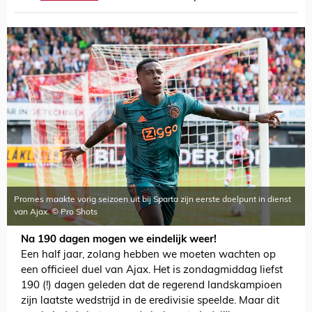
Promes maakte vorig seizoen uit bij Sparta zijn eerste doelpunt in dienst
van Ajax. © Pro Shots
Na 190 dagen mogen we eindelijk weer!
Een half jaar, zolang hebben we moeten wachten op
een officieel duel van Ajax. Het is zondagmiddag liefst
190 (!) dagen geleden dat de regerend landskampioen
zijn laatste wedstrijd in de eredivisie speelde. Maar dit