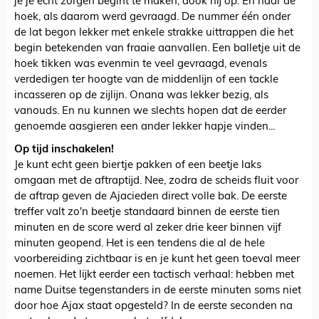
je je echt zorgen begint te maken, dook hij op. En naar de
hoek, als daarom werd gevraagd. De nummer één onder
de lat begon lekker met enkele strakke uittrappen die het
begin betekenden van fraaie aanvallen. Een balletje uit de
hoek tikken was evenmin te veel gevraagd, evenals
verdedigen ter hoogte van de middenlijn of een tackle
incasseren op de zijlijn. Onana was lekker bezig, als
vanouds. En nu kunnen we slechts hopen dat de eerder
genoemde aasgieren een ander lekker hapje vinden...
Op tijd inschakelen!
Je kunt echt geen biertje pakken of een beetje laks
omgaan met de aftraptijd. Nee, zodra de scheids fluit voor
de aftrap geven de Ajacieden direct volle bak. De eerste
treffer valt zo'n beetje standaard binnen de eerste tien
minuten en de score werd al zeker drie keer binnen vijf
minuten geopend. Het is een tendens die al de hele
voorbereiding zichtbaar is en je kunt het geen toeval meer
noemen. Het lijkt eerder een tactisch verhaal: hebben met
name Duitse tegenstanders in de eerste minuten soms niet
door hoe Ajax staat opgesteld? In de eerste seconden na