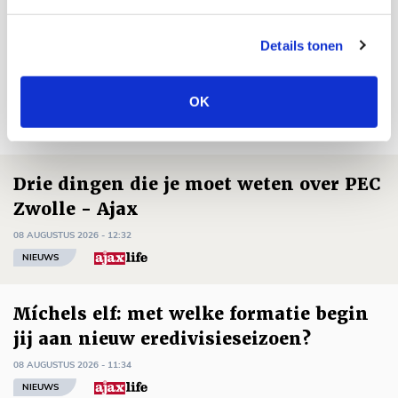
Bekijk alle berichten van Kevin Van
Nunen
Details tonen
OK
Net binnen //
Drie dingen die je moet weten over PEC
Zwolle - Ajax
08 AUGUSTUS 2026 - 12:32
NIEUWS
Míchels elf: met welke formatie begin
jij aan nieuw eredivisieseizoen?
08 AUGUSTUS 2026 - 11:34
NIEUWS