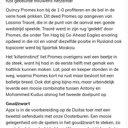
rust gebeurde trouwens hetzelfde!
Quincy Promes kon bij de 1-0 profiteren en de bal in de
verre hoek prikken. Dit deed Promes op aangeven van
Lassina Traoré, die in de punt van de aanval een goede
wedstrijd speelde. Traoré werd in zijn rug 'gedekt' door
Promes, die onder Ten Hag bij Go Ahead Eagles ervaring
opdeed in die rol en vanaf diezelfde positie in Rusland ook
topscorer werd bij Spartak Moskou.
Het 'killerinstinct' liet Promes overigens wel een beetje in
de steek, want hij had in de eerste helft met gemak een
hattrick kunnen maken. Lat, paal en keeper stonden in de
weg, waarna Promes kort na rust maar besloot tot een
balletje breed. Ook dat ging bijna mis, maar uiteindelijk
leverde een mooie combinatie tussen Antony en
Mohammed Kudus alsnog het tweede doelpunt op.
Goud/zwart
Ajax is in de voorbereiding op de Duitse toer met een
tweetal oefenduels met onze Oosterburen. Een mooie
gelegenheid om de spelers in het goud/zwart te steken, zo