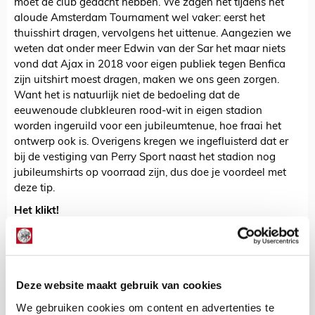
moet de club gedacht hebben. We zagen het tijdens het
aloude Amsterdam Tournament wel vaker: eerst het
thuisshirt dragen, vervolgens het uittenue. Aangezien we
weten dat onder meer Edwin van der Sar het maar niets
vond dat Ajax in 2018 voor eigen publiek tegen Benfica
zijn uitshirt moest dragen, maken we ons geen zorgen.
Want het is natuurlijk niet de bedoeling dat de
eeuwenoude clubkleuren rood-wit in eigen stadion
worden ingeruild voor een jubileumtenue, hoe fraai het
ontwerp ook is. Overigens kregen we ingefluisterd dat er
bij de vestiging van Perry Sport naast het stadion nog
jubileumshirts op voorraad zijn, dus doe je voordeel met
deze tip.
Het klikt!
Als je naar dit Ajax kijkt, heb je het idee dat de ploeg barst
van de kwaliteit en frisse energie. Ten tijde van de
coronastop leek het alsof de Ajacieden voetbalden met
een zwaar gemoed, maar het voelt nu veel frisser.
Deze website maakt gebruik van cookies
Sprankelend haast. Kijk eens naar Noussair Mazraoui, die
veel meer wegheeft van de rechtsback die twee seizoenen
We gebruiken cookies om content en advertenties te