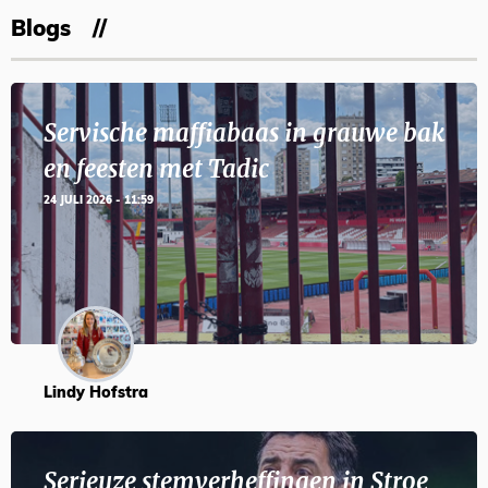
Blogs
Servische maffiabaas in grauwe bak
en feesten met Tadic
24 JULI 2026 - 11:59
Lindy Hofstra
Serieuze stemverheffingen in Stroe