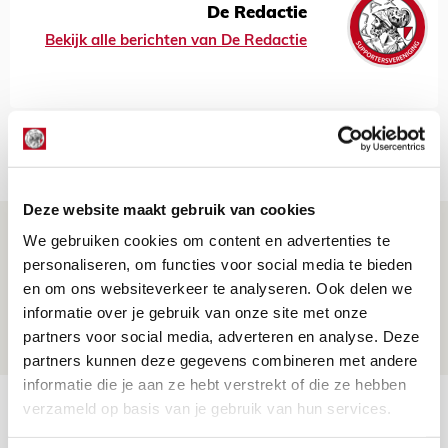
De Redactie
Bekijk alle berichten van De Redactie
Net binnen //
Deze website maakt gebruik van cookies
Reisverslag PEC-uit: geregisseerde
We gebruiken cookies om content en advertenties te
operatie onderweg naar
personaliseren, om functies voor social media te bieden
‘voetbaltempel’
en om ons websiteverkeer te analyseren. Ook delen we
informatie over je gebruik van onze site met onze
09 AUGUSTUS 2026 - 18:53
partners voor social media, adverteren en analyse. Deze
BLOG
partners kunnen deze gegevens combineren met andere
informatie die je aan ze hebt verstrekt of die ze hebben
Brandt heeft veel vertrouwen in Ajax
verzameld op basis van je gebruik van hun services.
dat steeds beter wordt