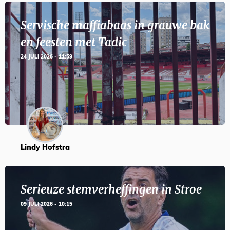
Servische maffiabaas in grauwe bak
en feesten met Tadic
24 JULI 2026 - 11:59
Lindy Hofstra
Serieuze stemverheffingen in Stroe
09 JULI 2026 - 10:15