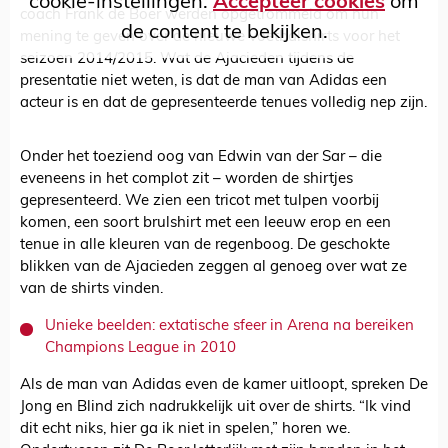
cookie-instellingen.
Accepteer cookies
om
coach Frank de Boer werden opgetrommeld om hun
de content te bekijken.
mening te geven over de nieuwe voetbalshirts voor het
seizoen 2014/2015. Wat de Ajacieden tijdens de
presentatie niet weten, is dat de man van Adidas een
acteur is en dat de gepresenteerde tenues volledig nep zijn.
Onder het toeziend oog van Edwin van der Sar – die
eveneens in het complot zit – worden de shirtjes
gepresenteerd. We zien een tricot met tulpen voorbij
komen, een soort brulshirt met een leeuw erop en een
tenue in alle kleuren van de regenboog. De geschokte
blikken van de Ajacieden zeggen al genoeg over wat ze
van de shirts vinden.
Unieke beelden: extatische sfeer in Arena na bereiken
Champions League in 2010
Als de man van Adidas even de kamer uitloopt, spreken De
Jong en Blind zich nadrukkelijk uit over de shirts. “Ik vind
dit echt niks, hier ga ik niet in spelen,” horen we.