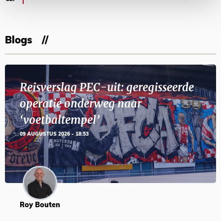
Blogs
Reisverslag PEC-uit: geregisseerde
operatie onderweg naar
‘voetbaltempel’
09 AUGUSTUS 2026 - 18:53
Roy Bouten