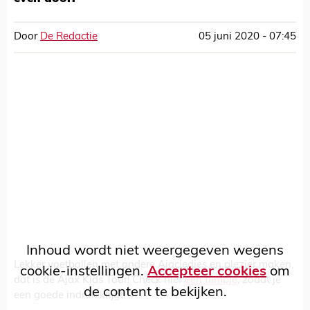
Door
De Redactie
05 juni 2020 - 07:45
Inhoud wordt niet weergegeven wegens
Lekker voetballen met andere Ajaciedjes en plezier maken,
cookie-instellingen.
Accepteer cookies
om
dat is de Ajax Kids Tour! Check hier
een filmpje
, zodat je
de content te bekijken.
een goede indruk krijgt!