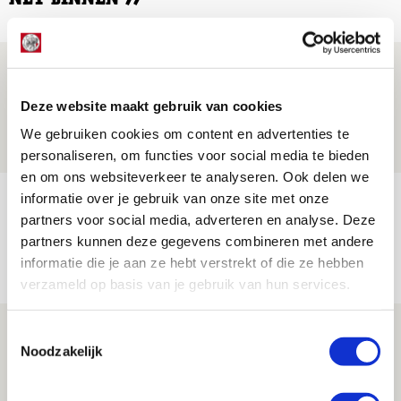
Drie dingen die je moet weten over PEC
Zwolle - Ajax
Deze website maakt gebruik van cookies
08 AUGUSTUS 2026 - 12:32
We gebruiken cookies om content en advertenties te
NIEUWS
personaliseren, om functies voor social media te bieden
en om ons websiteverkeer te analyseren. Ook delen we
informatie over je gebruik van onze site met onze
Míchels elf: met welke formatie begin
partners voor social media, adverteren en analyse. Deze
jij aan nieuw eredivisieseizoen?
partners kunnen deze gegevens combineren met andere
08 AUGUSTUS 2026 - 11:34
informatie die je aan ze hebt verstrekt of die ze hebben
NIEUWS
verzameld op basis van je gebruik van hun services.
Spelen bij Jong Ajax of Ajax 1? Dat
Toestemmingsselectie
Noodzakelijk
maakt Abdalla ‘geen reet’ uit
08 AUGUSTUS 2026 - 10:04