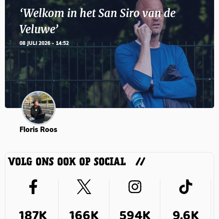
‘Welkom in het San Siro van de
Veluwe’
08 JULI 2026 - 14:52
Floris Roos
VOLG ONS OOK OP SOCIAL
187K
166K
594K
9,6K