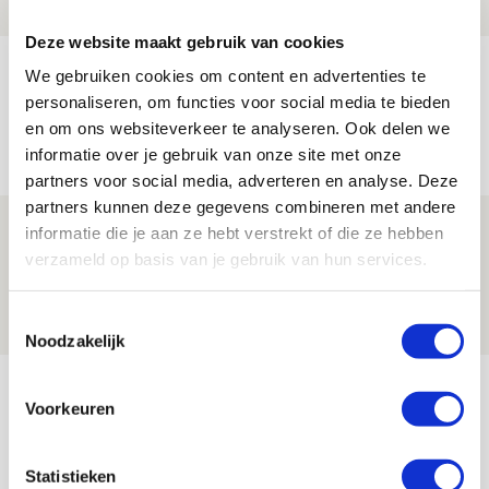
NIEUWS
Deze website maakt gebruik van cookies
Míchels elf: met welke formatie begin
We gebruiken cookies om content en advertenties te
jij aan nieuw eredivisieseizoen?
personaliseren, om functies voor social media te bieden
en om ons websiteverkeer te analyseren. Ook delen we
08 AUGUSTUS 2026 - 11:34
informatie over je gebruik van onze site met onze
NIEUWS
partners voor social media, adverteren en analyse. Deze
partners kunnen deze gegevens combineren met andere
Spelen bij Jong Ajax of Ajax 1? Dat
informatie die je aan ze hebt verstrekt of die ze hebben
maakt Abdalla ‘geen reet’ uit
verzameld op basis van je gebruik van hun services.
08 AUGUSTUS 2026 - 10:04
Toestemmingsselectie
NIEUWS
Noodzakelijk
Bekijk meer
Voorkeuren
AGENDA
Statistieken
Selectiedag ballenjongens/-meiden