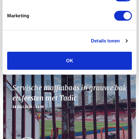
23
[VOL]
AUG
Marketing
11
Geef Mij Maar Amsterdam
SEP
Details tonen
BLOGS
OK
Servische maffiabaas in grauwe bak
en feesten met Tadic
24 JULI 2026 - 11:59