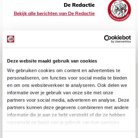
De Redactie
Bekijk alle berichten van De Redactie
NET BINNEN //
Deze website maakt gebruik van cookies
We gebruiken cookies om content en advertenties te
Drie dingen die je moet weten over PEC
personaliseren, om functies voor social media te bieden
Zwolle - Ajax
en om ons websiteverkeer te analyseren. Ook delen we
08 AUGUSTUS 2026 - 12:32
informatie over je gebruik van onze site met onze
NIEUWS
partners voor social media, adverteren en analyse. Deze
partners kunnen deze gegevens combineren met andere
informatie die je aan ze hebt verstrekt of die ze hebben
Míchels elf: met welke formatie begin
verzameld op basis van je gebruik van hun services.
jij aan nieuw eredivisieseizoen?
08 AUGUSTUS 2026 - 11:34