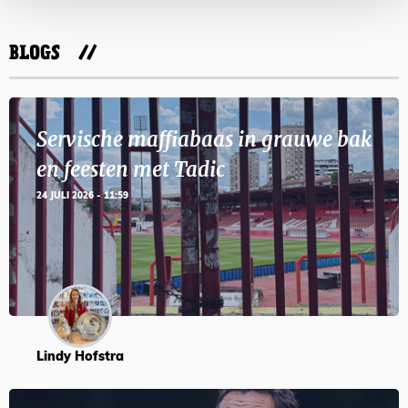
BLOGS
Servische maffiabaas in grauwe bak
en feesten met Tadic
24 JULI 2026 - 11:59
Lindy Hofstra