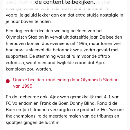
de content te bekijken.
1995. Ruim 42.000 Ajaxsupporters genieten van het
heerlijke weer en weten dat de schaal thuiskomt. Zet
vooral je geluid lekker aan om dat extra stukje nostalgie in
je naar boven te halen.
Een dag eerder deelden we nog beelden van het
Olympisch Stadion in verval uit datzelfde jaar. De beelden
hierboven komen dus eveneens uit 1995, maar tonen wel
hoe onwijs sfeervol die betonbak was, zodra gevuld met
supporters. De stemming was al ruim voor de aftrap
euforisch, want niemand twijfelde eraan dat Ajax
kampioen zou worden.
Unieke beelden: rondleiding door Olympisch Stadion
van 1995
En dat gebeurde ook. Ajax won gemakkelijk met 4-1 van
FC Volendam en Frank de Boer, Danny Blind, Ronald de
Boer en Jari Litmanen verzorgden de productie. Het 'we are
the champions' rolde meerdere malen van de tribunes en
sjaaltjes gingen de lucht in.