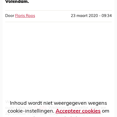
Volendam.
Door
Floris Roos
23 maart 2020 - 09:34
We speurden YouTube weer af en stuitten daar op een
Inhoud wordt niet weergegeven wegens
oude video van
Pi Alfa
. Wederom een pareltje, want we
cookie-instellingen.
Accepteer cookies
om
zijn zomaar in één stap terug op die zondag 14 mei in