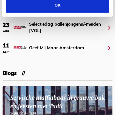
OK
AGENDA
Selectiedag ballenjongens/-meiden
23
[VOL]
AUG
11
Geef Mij Maar Amsterdam
SEP
Blogs
Servische maffiabaas in grauwe bak
en feesten met Tadic
24 JULI 2026 - 11:59