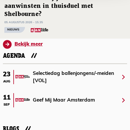
aanwinsten in thuisduel met
Shelbourne?
05 AUGUSTUS 2026 - 15:35
NIEUWS
Bekijk meer
AGENDA
Selectiedag ballenjongens/-meiden
23
[VOL]
AUG
11
Geef Mij Maar Amsterdam
SEP
BLOGS