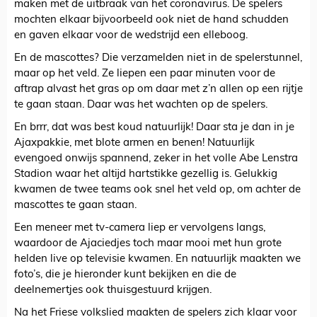
maken met de uitbraak van het coronavirus. De spelers
mochten elkaar bijvoorbeeld ook niet de hand schudden
en gaven elkaar voor de wedstrijd een elleboog.
En de mascottes? Die verzamelden niet in de spelerstunnel,
maar op het veld. Ze liepen een paar minuten voor de
aftrap alvast het gras op om daar met z’n allen op een rijtje
te gaan staan. Daar was het wachten op de spelers.
En brrr, dat was best koud natuurlijk! Daar sta je dan in je
Ajaxpakkie, met blote armen en benen! Natuurlijk
evengoed onwijs spannend, zeker in het volle Abe Lenstra
Stadion waar het altijd hartstikke gezellig is. Gelukkig
kwamen de twee teams ook snel het veld op, om achter de
mascottes te gaan staan.
Een meneer met tv-camera liep er vervolgens langs,
waardoor de Ajaciedjes toch maar mooi met hun grote
helden live op televisie kwamen. En natuurlijk maakten we
foto’s, die je hieronder kunt bekijken en die de
deelnemertjes ook thuisgestuurd krijgen.
Na het Friese volkslied maakten de spelers zich klaar voor