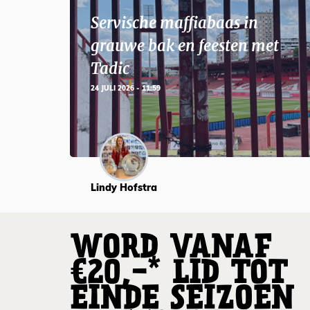
Servische maffiabaas in
grauwe bak en feesten met
Tadic
24 JULI 2026 - 11:59
Lindy Hofstra
WORD VANAF
€20,-* LID TOT
EINDE SEIZOEN