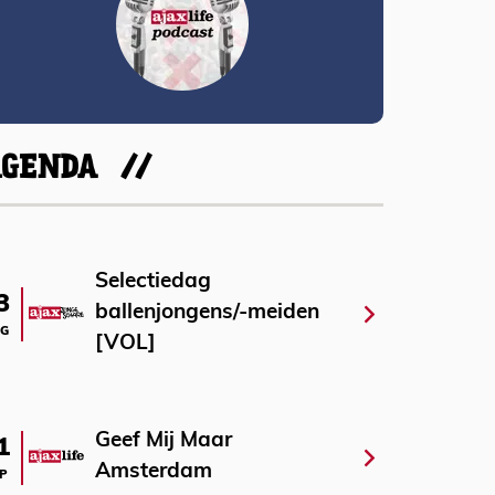
AGENDA
Selectiedag
3
ballenjongens/-meiden
G
[VOL]
Geef Mij Maar
1
Amsterdam
P