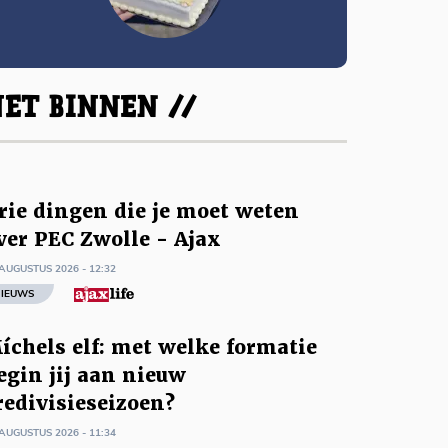
ET BINNEN //
rie dingen die je moet weten
ver PEC Zwolle - Ajax
AUGUSTUS 2026 - 12:32
IEUWS
íchels elf: met welke formatie
egin jij aan nieuw
redivisieseizoen?
AUGUSTUS 2026 - 11:34