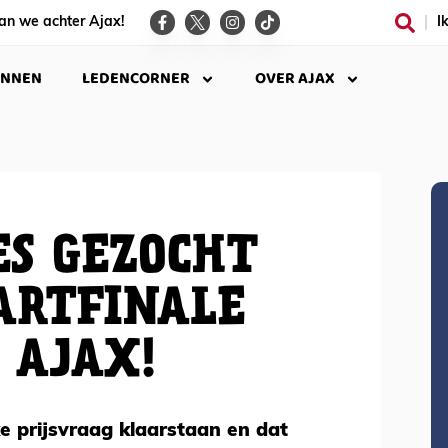
an we achter Ajax!
I
INNEN
LEDENCORNER
OVER AJAX
S GEZOCHT
ARTFINALE
 AJAX!
e prijsvraag klaarstaan en dat