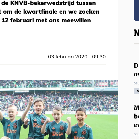
t de KNVB-bekerwedstrijd tussen
at om de kwartfinale en we zoeken
12 februari met ons meewillen
N
03 februari 2020 - 09:30
D
o
08 
N
M
b
e
08 