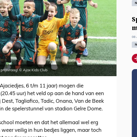
N
S
m
08 
N
 prijsvraag! © Ajax Kids Club
(Ajaciedjes, 6 t/m 11 jaar) mogen die
20.45 uur) het veld op aan de hand van een
 Dest, Tagliafico, Tadic, Onana, Van de Beek
in de spelerstunnel van stadion Gelre Dome.
chool moeten en dat het allemaal wel erg
 weer veilig in hun bedjes liggen, maar toch