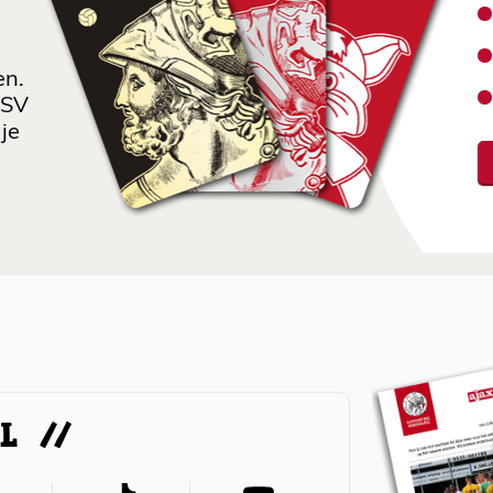
en.
 SV
je
AL