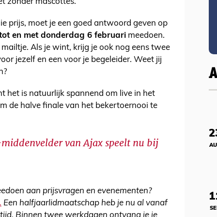
iet zonder mascottes.
 prijs, moet je een goed antwoord geven op
 tot en met donderdag 6 februari
meedoen.
ailtje. Als je wint, krijg je ook nog eens twee
oor jezelf en een voor je begeleider. Weet jij
n?
t het is natuurlijk spannend om live in het
 om de halve finale van het bekertoernooi te
2
-middenvelder van Ajax speelt nu bij
AU
meedoen aan prijsvragen en evenementen?
1
.
Een halfjaarlidmaatschap heb je nu al vanaf
SE
eftijd. Binnen twee werkdagen ontvang je je