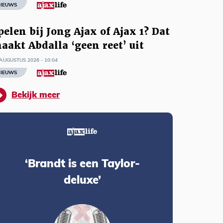
IEUWS
pelen bij Jong Ajax of Ajax 1? Dat
aakt Abdalla ‘geen reet’ uit
AUGUSTUS 2026 - 10:04
IEUWS
Bekijk meer
‘Brandt is een Taylor-
deluxe’