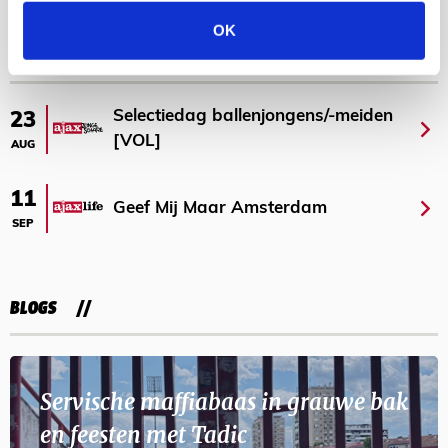
Bekijk meer
OK
AGENDA
Selectiedag ballenjongens/-meiden
23
[VOL]
AUG
11
Geef Mij Maar Amsterdam
SEP
BLOGS
Servische maffiabaas in grauwe bak
en feesten met Tadic