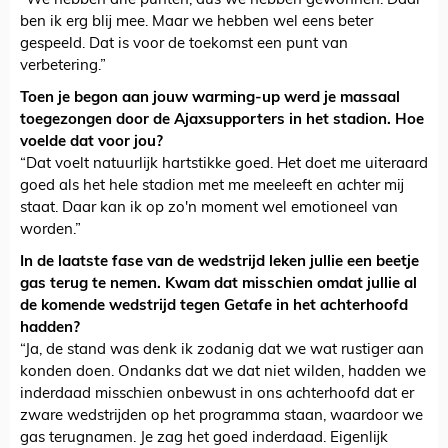
“We hebben drie punten, dus we hebben gewonnen. Daar
ben ik erg blij mee. Maar we hebben wel eens beter
gespeeld. Dat is voor de toekomst een punt van
verbetering.”
Toen je begon aan jouw warming-up werd je massaal
toegezongen door de Ajaxsupporters in het stadion. Hoe
voelde dat voor jou?
“Dat voelt natuurlijk hartstikke goed. Het doet me uiteraard
goed als het hele stadion met me meeleeft en achter mij
staat. Daar kan ik op zo'n moment wel emotioneel van
worden.”
In de laatste fase van de wedstrijd leken jullie een beetje
gas terug te nemen. Kwam dat misschien omdat jullie al
de komende wedstrijd tegen Getafe in het achterhoofd
hadden?
“Ja, de stand was denk ik zodanig dat we wat rustiger aan
konden doen. Ondanks dat we dat niet wilden, hadden we
inderdaad misschien onbewust in ons achterhoofd dat er
zware wedstrijden op het programma staan, waardoor we
gas terugnamen. Je zag het goed inderdaad. Eigenlijk