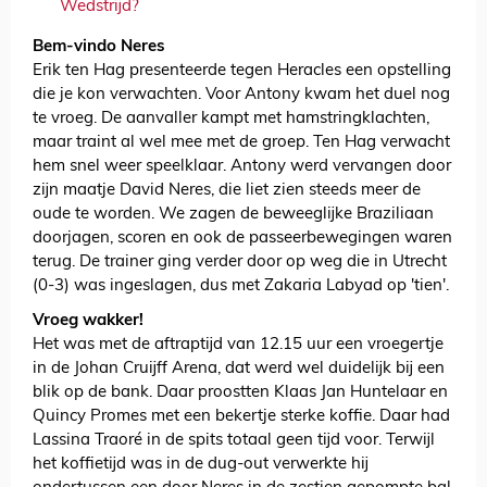
Wedstrijd?
Bem-vindo Neres
Erik ten Hag presenteerde tegen Heracles een opstelling
die je kon verwachten. Voor Antony kwam het duel nog
te vroeg. De aanvaller kampt met hamstringklachten,
maar traint al wel mee met de groep. Ten Hag verwacht
hem snel weer speelklaar. Antony werd vervangen door
zijn maatje David Neres, die liet zien steeds meer de
oude te worden. We zagen de beweeglijke Braziliaan
doorjagen, scoren en ook de passeerbewegingen waren
terug. De trainer ging verder door op weg die in Utrecht
(0-3) was ingeslagen, dus met Zakaria Labyad op 'tien'.
Vroeg wakker!
Het was met de aftraptijd van 12.15 uur een vroegertje
in de Johan Cruijff Arena, dat werd wel duidelijk bij een
blik op de bank. Daar proostten Klaas Jan Huntelaar en
Quincy Promes met een bekertje sterke koffie. Daar had
Lassina Traoré in de spits totaal geen tijd voor. Terwijl
het koffietijd was in de dug-out verwerkte hij