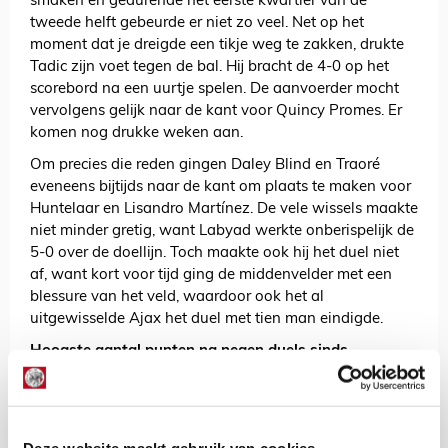
smaken en gedurende het eerste kwartier van de
tweede helft gebeurde er niet zo veel. Net op het
moment dat je dreigde een tikje weg te zakken, drukte
Tadic zijn voet tegen de bal. Hij bracht de 4-0 op het
scorebord na een uurtje spelen. De aanvoerder mocht
vervolgens gelijk naar de kant voor Quincy Promes. Er
komen nog drukke weken aan.
Om precies die reden gingen Daley Blind en Traoré
eveneens bijtijds naar de kant om plaats te maken voor
Huntelaar en Lisandro Martínez. De vele wissels maakte
niet minder gretig, want Labyad werkte onberispelijk de
5-0 over de doellijn. Toch maakte ook hij het duel niet
af, want kort voor tijd ging de middenvelder met een
blessure van het veld, waardoor ook het al
uitgewisselde Ajax het duel met tien man eindigde.
Hoogste aantal punten na negen duels sinds
2006/2007
Met de zege op Heracles komen de Ajacieden op 24
punten na 9 duels. Dat is voor Ajax het hoogste aantal
in de eredivisie sinds seizoen 2006/2007 (ook 24). De
Deze website maakt gebruik van cookies