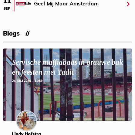
11
Geef Mij Maar Amsterdam
SEP
Blogs
Servische maffiabaas in grauwe bak
en feesten met Tadic
24 JULI 2026 - 11:59
Lindy Hofstra