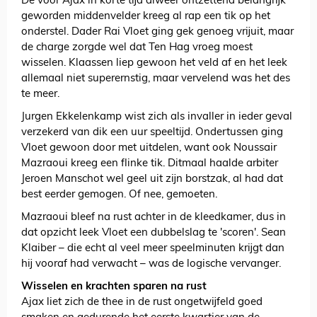
De voor Ajax in korte tijd alweer ontzettend belangrijk
geworden middenvelder kreeg al rap een tik op het
onderstel. Dader Rai Vloet ging gek genoeg vrijuit, maar
de charge zorgde wel dat Ten Hag vroeg moest
wisselen. Klaassen liep gewoon het veld af en het leek
allemaal niet superernstig, maar vervelend was het des
te meer.
Jurgen Ekkelenkamp wist zich als invaller in ieder geval
verzekerd van dik een uur speeltijd. Ondertussen ging
Vloet gewoon door met uitdelen, want ook Noussair
Mazraoui kreeg een flinke tik. Ditmaal haalde arbiter
Jeroen Manschot wel geel uit zijn borstzak, al had dat
best eerder gemogen. Of nee, gemoeten.
Mazraoui bleef na rust achter in de kleedkamer, dus in
dat opzicht leek Vloet een dubbelslag te 'scoren'. Sean
Klaiber – die echt al veel meer speelminuten krijgt dan
hij vooraf had verwacht – was de logische vervanger.
Wisselen en krachten sparen na rust
Ajax liet zich de thee in de rust ongetwijfeld goed