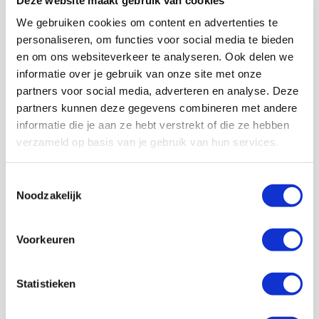
overwinning betekende eveneens de 31ste driepunter in
We gebruiken cookies om content en advertenties te
de laatste 34 thuispotjes.
personaliseren, om functies voor social media te bieden
Zege op Heracles uitstekende start van 'crazy' weken
en om ons websiteverkeer te analyseren. Ook delen we
Het treffen met Heracles markeerde het startpunt van
informatie over je gebruik van onze site met onze
belangrijke en bomvolle weken die voor ons liggen. Ten
partners voor social media, adverteren en analyse. Deze
Hag omschrijft het ronduit moordende speelschema
partners kunnen deze gegevens combineren met andere
dikwijls als 'crazy' en als je een blik op onderstaand
informatie die je aan ze hebt verstrekt of die ze hebben
lijstje werpt, dan zie je dat de coach geen onzin praat.
verzameld op basis van je gebruik van hun services.
Heracles-thuis was het begin van een ongekend drukke
reeks wedstrijden. De focus gaat nu op
woensdagavond. Dan wacht de cruciale confrontatie in
Toestemmingsselectie
de Champions League met Midtjylland.
Noodzakelijk
- Woensdag 25 november: Ajax - FC Midtylland
- Zaterdag 28 november: FC Emmen - Ajax
Voorkeuren
- Dinsdag 1 december: Liverpool - Ajax
- Zaterdag 5 december: Ajax - FC Twente
- Woensdag 9 december: Ajax - Atalanta
Statistieken
- Zaterdag 12 december: Ajax - PEC Zwolle
En dit is nog maar het begin van een nog langere