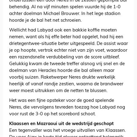
ondertussen een door Neres in de zestien gepompte bal
behendig. Al na vijf minuten spelen vuurde hij de 1-0
achter doelman Michael Brouwer. In het lege stadion
hoorde je de bal het net schroeien.
Wellicht had Labyad ook een bakkie koffie moeten
nemen, want als hij effe beter had opgelet, had hij een
drietegentwee-situatie beter uitgespeeld. De assist waar
je op hoopte, vertrok echter niet van zijn voet, waardoor
een razendsnelle verdubbeling van de score uitbleef.
Gelukkig kwam de tweede treffer alsnog vrij snel en de
doelman van Heracles hoorde die bal alleen maar
voorbij suizen. Raketwerper Neres drukte werkelijk
heerlijk af vanaf randje zestien, waarna de brandweer
weer moest uitrukken om de netten te blussen.
Het was een fijne opsteker voor de goed spelende
Neres, die vervolgens tevreden toezag hoe Labyad nog
voor rust de 3-0 op het scorebord schoot.
Klaassen en Mazraoui uit de wedstrijd geschopt
Een tegenvaller was het vroege uitvallen van Klaassen.