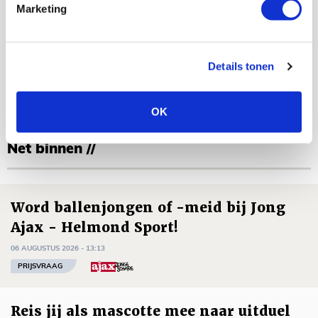
Marketing
opsomming.
Floris Roos
Details tonen
Bekijk alle berichten van Floris Roos
OK
Net binnen //
Word ballenjongen of -meid bij Jong
Ajax - Helmond Sport!
06 AUGUSTUS 2026 - 13:13
PRIJSVRAAG
Reis jij als mascotte mee naar uitduel