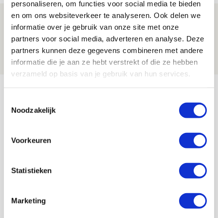
personaliseren, om functies voor social media te bieden
en om ons websiteverkeer te analyseren. Ook delen we
Spelen bij Jong Ajax of Ajax 1? Dat
informatie over je gebruik van onze site met onze
maakt Abdalla ‘geen reet’ uit
partners voor social media, adverteren en analyse. Deze
08 AUGUSTUS 2026 - 10:04
partners kunnen deze gegevens combineren met andere
NIEUWS
informatie die je aan ze hebt verstrekt of die ze hebben
verzameld op basis van je gebruik van hun services.
Bekijk meer
Toestemmingsselectie
AGENDA
Noodzakelijk
Selectiedag ballenjongens/-meiden
23
Voorkeuren
[VOL]
AUG
Statistieken
11
Geef Mij Maar Amsterdam
SEP
Marketing