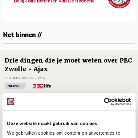
Bekijk alle berichten van De Redactie
Net binnen //
Drie dingen die je moet weten over PEC
Zwolle - Ajax
08 AUGUSTUS 2026 - 12:32
NIEUWS
Míchels elf: met welke formatie begin
jij aan nieuw eredivisieseizoen?
Deze website maakt gebruik van cookies
08 AUGUSTUS 2026 - 11:34
NIEUWS
We gebruiken cookies om content en advertenties te