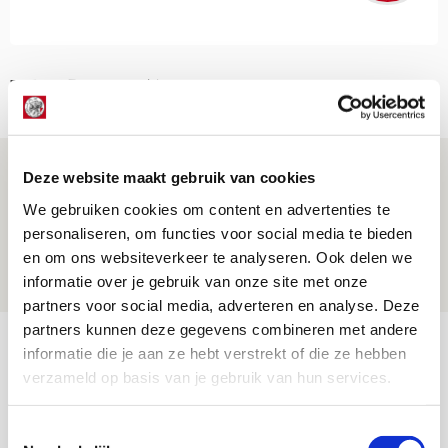
NET BINNEN //
Míchel geeft blessure-update en
Deze website maakt gebruik van cookies
spreekt over Godts, Baas en
We gebruiken cookies om content en advertenties te
aanwinsten
personaliseren, om functies voor social media te bieden
en om ons websiteverkeer te analyseren. Ook delen we
07 AUGUSTUS 2026 - 14:13
informatie over je gebruik van onze site met onze
NIEUWS
partners voor social media, adverteren en analyse. Deze
partners kunnen deze gegevens combineren met andere
Volop enthousiasme in fotoverslag van
informatie die je aan ze hebt verstrekt of die ze hebben
Europees treffen met Shelbourne
verzameld op basis van je gebruik van hun services.
07 AUGUSTUS 2026 - 09:00
FOTOVERSLAG
Toestemmingsselectie