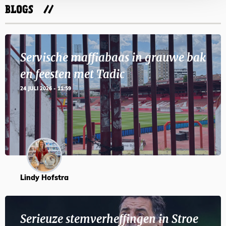
BLOGS
Servische maffiabaas in grauwe bak
en feesten met Tadic
24 JULI 2026 - 11:59
Lindy Hofstra
Serieuze stemverheffingen in Stroe