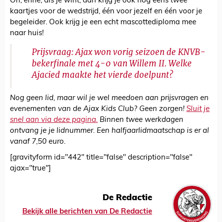
Oh, enne, als je wint, dan krijg je ook nog eens twee
kaartjes voor de wedstrijd, één voor jezelf en één voor je
begeleider. Ook krijg je een echt mascottediploma mee
naar huis!
Prijsvraag: Ajax won vorig seizoen de KNVB-
bekerfinale met 4-0 van Willem II. Welke
Ajacied maakte het vierde doelpunt?
Nog geen lid, maar wil je wel meedoen aan prijsvragen en
evenementen van de Ajax Kids Club? Geen zorgen!
Sluit je
snel aan via deze pagina.
Binnen twee werkdagen
ontvang je je lidnummer. Een halfjaarlidmaatschap is er al
vanaf 7,50 euro.
[gravityform id="442" title="false" description="false"
ajax="true"]
De Redactie
Bekijk alle berichten van De Redactie