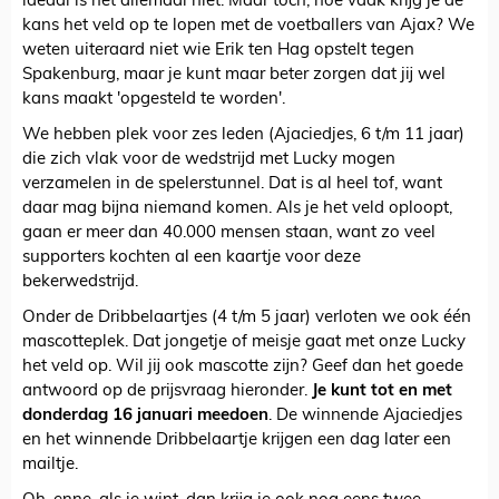
ideaal is het allemaal niet. Maar toch, hoe vaak krijg je de
kans het veld op te lopen met de voetballers van Ajax? We
weten uiteraard niet wie Erik ten Hag opstelt tegen
Spakenburg, maar je kunt maar beter zorgen dat jij wel
kans maakt 'opgesteld te worden'.
We hebben plek voor zes leden (Ajaciedjes, 6 t/m 11 jaar)
die zich vlak voor de wedstrijd met Lucky mogen
verzamelen in de spelerstunnel. Dat is al heel tof, want
daar mag bijna niemand komen. Als je het veld oploopt,
gaan er meer dan 40.000 mensen staan, want zo veel
supporters kochten al een kaartje voor deze
bekerwedstrijd.
Onder de Dribbelaartjes (4 t/m 5 jaar) verloten we ook één
mascotteplek. Dat jongetje of meisje gaat met onze Lucky
het veld op. Wil jij ook mascotte zijn? Geef dan het goede
antwoord op de prijsvraag hieronder.
Je kunt tot en met
donderdag 16 januari meedoen
. De winnende Ajaciedjes
en het winnende Dribbelaartje krijgen een dag later een
mailtje.