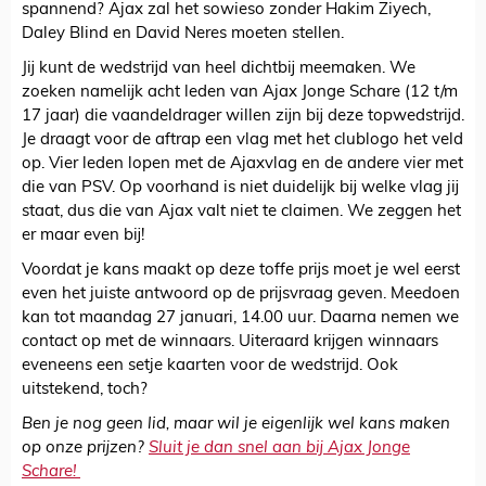
spannend? Ajax zal het sowieso zonder Hakim Ziyech,
Daley Blind en David Neres moeten stellen.
Jij kunt de wedstrijd van heel dichtbij meemaken. We
zoeken namelijk acht leden van Ajax Jonge Schare (12 t/m
17 jaar) die vaandeldrager willen zijn bij deze topwedstrijd.
Je draagt voor de aftrap een vlag met het clublogo het veld
op. Vier leden lopen met de Ajaxvlag en de andere vier met
die van PSV. Op voorhand is niet duidelijk bij welke vlag jij
staat, dus die van Ajax valt niet te claimen. We zeggen het
er maar even bij!
Voordat je kans maakt op deze toffe prijs moet je wel eerst
even het juiste antwoord op de prijsvraag geven. Meedoen
kan tot maandag 27 januari, 14.00 uur. Daarna nemen we
contact op met de winnaars. Uiteraard krijgen winnaars
eveneens een setje kaarten voor de wedstrijd. Ook
uitstekend, toch?
Ben je nog geen lid, maar wil je eigenlijk wel kans maken
op onze prijzen?
Sluit je dan snel aan bij Ajax Jonge
Schare!