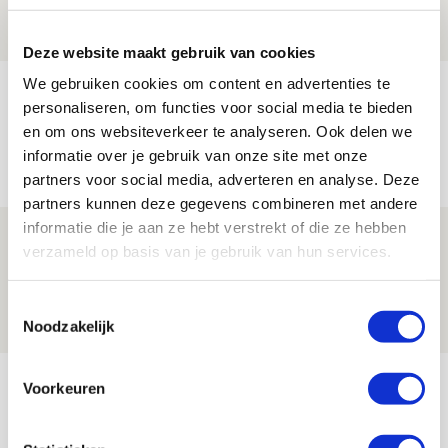
08 AUGUSTUS 2026 - 12:32
NIEUWS
Deze website maakt gebruik van cookies
We gebruiken cookies om content en advertenties te
Míchels elf: met welke formatie begin
personaliseren, om functies voor social media te bieden
jij aan nieuw eredivisieseizoen?
en om ons websiteverkeer te analyseren. Ook delen we
08 AUGUSTUS 2026 - 11:34
informatie over je gebruik van onze site met onze
partners voor social media, adverteren en analyse. Deze
NIEUWS
partners kunnen deze gegevens combineren met andere
informatie die je aan ze hebt verstrekt of die ze hebben
Spelen bij Jong Ajax of Ajax 1? Dat
verzameld op basis van je gebruik van hun services.
maakt Abdalla ‘geen reet’ uit
08 AUGUSTUS 2026 - 10:04
Toestemmingsselectie
Noodzakelijk
NIEUWS
Bekijk meer
Voorkeuren
AGENDA