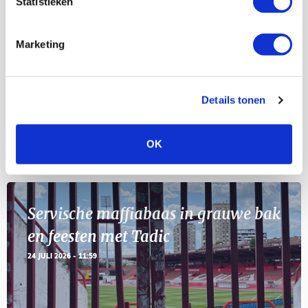
Statistieken
Selectiedag ballenjongens/-meiden
23
[VOL]
AUG
Marketing
11
Geef Mij Maar Amsterdam
SEP
Details tonen
OK
BLOGS
Servische maffiabaas in grauwe bak
en feesten met Tadic
24 JULI 2026 - 11:59