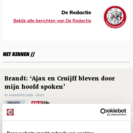
De Redactie
Bekijk alle berichten van De Redactie
NET BINNEN //
Brandt: ‘Ajax en Cruijff bleven door
mijn hoofd spoken’
07 AUGUSTUS 2026 - 20:02
NIEUWS
Míchel geeft blessure-update en
spreekt over Godts, Baas en
Deze website maakt gebruik van cookies