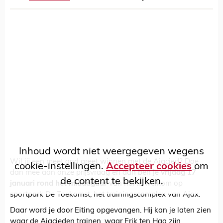
Inhoud wordt niet weergegeven wegens
Wil jij een meet and greet winnen met de Ajacied? Doe
cookie-instellingen.
Accepteer cookies
om
dan mee aan onze prijsvraag en dan ben je
vrijdag 17
de content te bekijken.
januari rond het middaguur
van harte welkom op
sportpark De Toekomst, het trainingscomplex van Ajax.
Daar word je door Eiting opgevangen. Hij kan je laten zien
waar de Ajacieden trainen, waar Erik ten Hag zijn