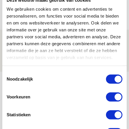
aanwinsten
We gebruiken cookies om content en advertenties te
07 AUGUSTUS 2026 - 14:13
personaliseren, om functies voor social media te bieden
NIEUWS
en om ons websiteverkeer te analyseren. Ook delen we
informatie over je gebruik van onze site met onze
partners voor social media, adverteren en analyse. Deze
Volop enthousiasme in fotoverslag van
partners kunnen deze gegevens combineren met andere
Europees treffen met Shelbourne
informatie die je aan ze hebt verstrekt of die ze hebben
07 AUGUSTUS 2026 - 09:00
verzameld op basis van je gebruik van hun services.
FOTOVERSLAG
Toestemmingsselectie
Bekijk meer
Noodzakelijk
AGENDA
Voorkeuren
Selectiedag ballenjongens/-meiden
23
[VOL]
Statistieken
AUG