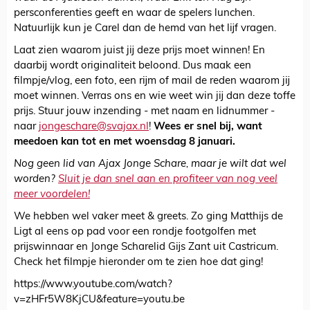
persconferenties geeft en waar de spelers lunchen.
Natuurlijk kun je Carel dan de hemd van het lijf vragen.
Laat zien waarom juist jij deze prijs moet winnen! En
daarbij wordt originaliteit beloond. Dus maak een
filmpje/vlog, een foto, een rijm of mail de reden waarom jij
moet winnen. Verras ons en wie weet win jij dan deze toffe
prijs. Stuur jouw inzending - met naam en lidnummer -
naar
jongeschare@svajax.nl
!
Wees er snel bij, want
meedoen kan tot en met woensdag 8 januari.
Nog geen lid van Ajax Jonge Schare, maar je wilt dat wel
worden?
Sluit je dan snel aan en profiteer van nog veel
meer voordelen!
We hebben wel vaker meet & greets. Zo ging Matthijs de
Ligt al eens op pad voor een rondje footgolfen met
prijswinnaar en Jonge Scharelid Gijs Zant uit Castricum.
Check het filmpje hieronder om te zien hoe dat ging!
https://www.youtube.com/watch?
v=zHFr5W8KjCU&feature=youtu.be