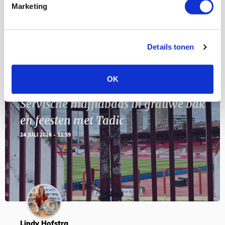
11
Marketing
Geef Mij Maar Amsterdam
SEP
Details tonen
BLOGS
OK
Servische maffiabaas in grauwe bak
en feesten met Tadic
24 JULI 2026 - 11:59
Lindy Hofstra