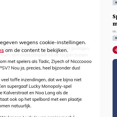
N
S
m
08 
N
egeven wegens cookie-instellingen.
 kinderen aan het knutselen waren geslagen,
es
om de content te bekijken.
innen: een mascotteplek bij de topper tussen
 om met spelers als Tadic, Ziyech of Nicccoooo
PSV? Nou ja, precies, heel bijzonder dus!
 veel toffe inzendingen, dat we bijna niet
! Een supergaaf Lucky Monopoly-spel
de Kalverstraat en Noa Lang als de
taat ook op het spelbord met een plaatje
komen natuurlijk.