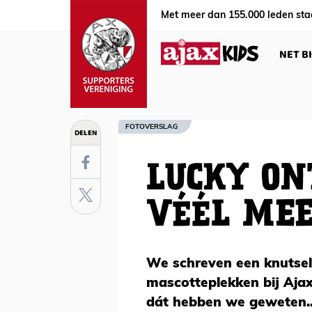
Met meer dan 155.000 leden sta
NET B
FOTOVERSLAG
DELEN
LUCKY O
VÉÉL MEE
We schreven een knutsel
mascotteplekken bij Aja
dát hebben we geweten..