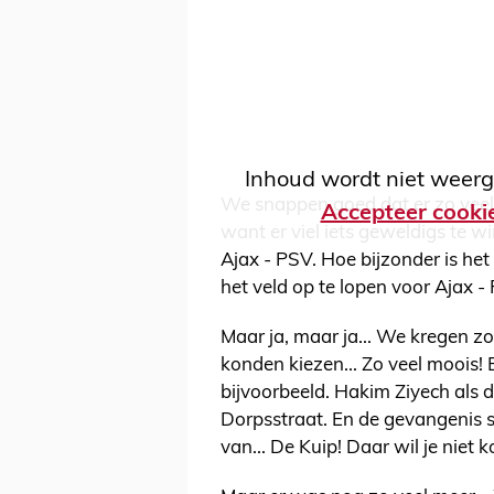
Inhoud wordt niet weerg
We snappen goed dat er zo veel
Accepteer cooki
want er viel iets geweldigs te w
Ajax - PSV. Hoe bijzonder is het
het veld op te lopen voor Ajax - 
Maar ja, maar ja... We kregen zo
konden kiezen... Zo veel moois
bijvoorbeeld. Hakim Ziyech als 
Dorpsstraat. En de gevangenis s
van... De Kuip! Daar wil je niet 