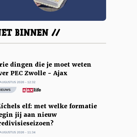
ET BINNEN //
rie dingen die je moet weten
ver PEC Zwolle - Ajax
AUGUSTUS 2026 - 12:32
IEUWS
íchels elf: met welke formatie
egin jij aan nieuw
redivisieseizoen?
AUGUSTUS 2026 - 11:34