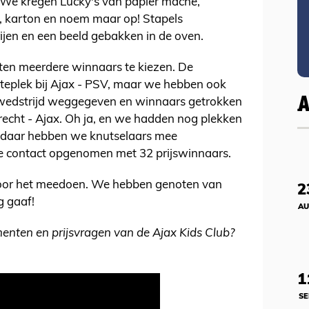
. We kregen Lucky's van papier maché,
ol, karton en noem maar op! Stapels
ijen en een beeld gebakken in de oven.
ten meerdere winnaars te kiezen. De
otteplek bij Ajax - PSV, maar we hebben ook
pwedstrijd weggegeven en winnaars getrokken
recht - Ajax. Oh ja, en we hadden nog plekken
 daar hebben we knutselaars mee
we contact opgenomen met 32 prijswinnaars.
oor het meedoen. We hebben genoten van
2
g gaaf!
AU
nten en prijsvragen van de Ajax Kids Club?
1
SE