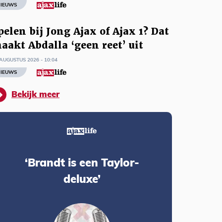
IEUWS
pelen bij Jong Ajax of Ajax 1? Dat
aakt Abdalla ‘geen reet’ uit
AUGUSTUS 2026 - 10:04
IEUWS
Bekijk meer
‘Brandt is een Taylor-
deluxe’