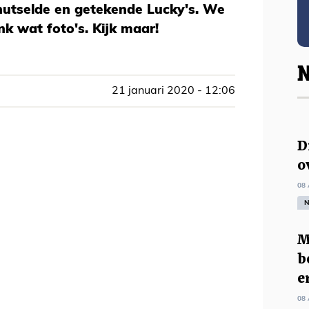
nutselde en getekende Lucky's. We
nk wat foto's. Kijk maar!
N
21 januari 2020 - 12:06
D
o
08 
N
M
b
e
08 