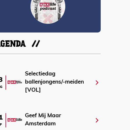
AGENDA
Selectiedag
3
ballenjongens/-meiden
G
[VOL]
Geef Mij Maar
1
Amsterdam
P