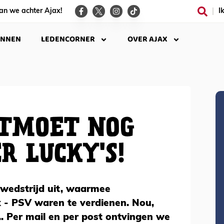
an we achter Ajax!
I
INNEN
LEDENCORNER
OVER AJAX
NTMOET NOG
R LUCKY'S!
wedstrijd uit, waarmee
x - PSV waren te verdienen. Nou,
. Per mail en per post ontvingen we