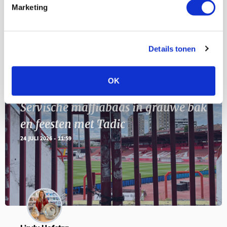
11
Marketing
Geef Mij Maar Amsterdam
SEP
Details tonen
BLOGS
OK
Servische maffiabaas in grauwe bak
en feesten met Tadic
24 JULI 2026 - 11:59