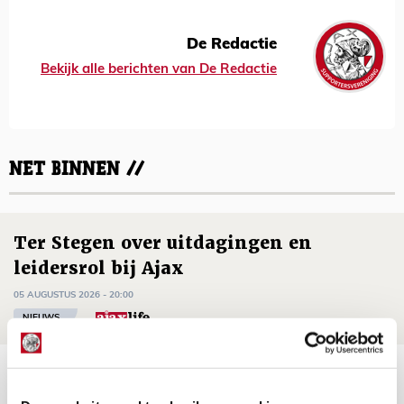
De Redactie
Bekijk alle berichten van De Redactie
NET BINNEN //
Ter Stegen over uitdagingen en
leidersrol bij Ajax
05 AUGUSTUS 2026 - 20:00
NIEUWS
Míchels elf: zie jij al rol voor
aanwinsten in thuisduel met