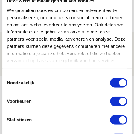
Deze website maakt gebruik van cookies
Shelbourne?
We gebruiken cookies om content en advertenties te
05 AUGUSTUS 2026 - 15:35
personaliseren, om functies voor social media te bieden
NIEUWS
en om ons websiteverkeer te analyseren. Ook delen we
informatie over je gebruik van onze site met onze
partners voor social media, adverteren en analyse. Deze
Laatste Kaarten Actie Ajax - sc
partners kunnen deze gegevens combineren met andere
Heerenveen [UITVERKOCHT]
informatie die je aan ze hebt verstrekt of die ze hebben
verzameld op basis van je gebruik van hun services.
05 AUGUSTUS 2026 - 15:00
NIEUWS
Toestemmingsselectie
Bekijk meer
Noodzakelijk
AGENDA
Voorkeuren
Selectiedag ballenjongens/-meiden
23
[VOL]
Statistieken
AUG