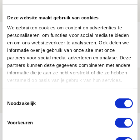
08 AUGUSTUS 2026 - 12:32
NIEUWS
Deze website maakt gebruik van cookies
We gebruiken cookies om content en advertenties te
Míchels elf: met welke formatie begin
personaliseren, om functies voor social media te bieden
jij aan nieuw eredivisieseizoen?
en om ons websiteverkeer te analyseren. Ook delen we
informatie over je gebruik van onze site met onze
08 AUGUSTUS 2026 - 11:34
partners voor social media, adverteren en analyse. Deze
NIEUWS
partners kunnen deze gegevens combineren met andere
informatie die je aan ze hebt verstrekt of die ze hebben
Spelen bij Jong Ajax of Ajax 1? Dat
verzameld op basis van je gebruik van hun services.
maakt Abdalla ‘geen reet’ uit
08 AUGUSTUS 2026 - 10:04
Toestemmingsselectie
Noodzakelijk
NIEUWS
Bekijk meer
Voorkeuren
AGENDA