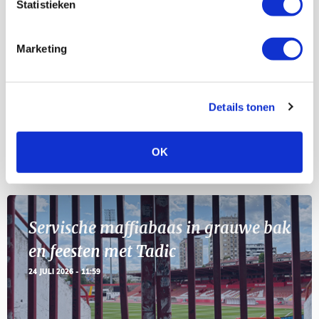
Statistieken
Selectiedag ballenjongens/-meiden
23
[VOL]
AUG
Marketing
11
Geef Mij Maar Amsterdam
SEP
Details tonen
OK
Blogs
Servische maffiabaas in grauwe bak
en feesten met Tadic
24 JULI 2026 - 11:59