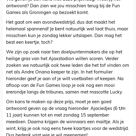
antwoord? Dan zien we jou misschien terug bij de Fun
Games als Groningen op bezoekt komt.
Het gaat om een avondwedstrijd, dus dat maakt het
helemaal spannend! Je bent natuurlijk wel laat thuis, maar
misschien kun je zondag lekker uitslapen. Dan mag het
best een keertje, toch?
We zijn op zoek naar tien doelpuntenmakers die op het
heilige gras van het Ajaxstadion willen scoren. Verder
zoeken we natuurlijk ook twee leden die het tof vinden om
net als Andre Onana keeper te zijn. In het formulier
hieronder geef je aan of je wilt voetballen of keepen. Na
afloop van de Fun Games loop je ook nog een mooi
ererondje langs de tribunes, samen met mascotte Lucky.
Om kans te maken op deze prijs, moet je een goed
antwoord geven op de vraag hieronder. Ajaciedjes (6 t/m
11 jaar) kunnen tot en met zondag 15 september
meedoen. Daarna krijgen de winnaars een mailtje. Als je
wint, krijg je ook nog eens twee kaartjes voor de wedstrijd.
Dus bedenk vast wie je wil meenemen!