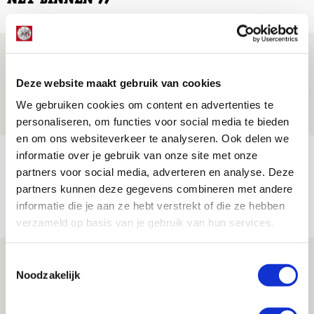
Is dit de laatste wallpaper van Godts in
de Johan Cruijff Arena?
Deze website maakt gebruik van cookies
07 AUGUSTUS 2026 - 00:36
We gebruiken cookies om content en advertenties te
NIEUWS
personaliseren, om functies voor social media te bieden
en om ons websiteverkeer te analyseren. Ook delen we
informatie over je gebruik van onze site met onze
Trotse Klaassen: ‘Vierhonderd duels
partners voor social media, adverteren en analyse. Deze
voor mijn club is heel speciaal’
partners kunnen deze gegevens combineren met andere
06 AUGUSTUS 2026 - 23:43
informatie die je aan ze hebt verstrekt of die ze hebben
NIEUWS
verzameld op basis van je gebruik van hun services.
Ajax zet Shelbourne eenvoudig opzij en
Toestemmingsselectie
Noodzakelijk
reist met vertrouwen naar Dublin
06 AUGUSTUS 2026 - 21:52