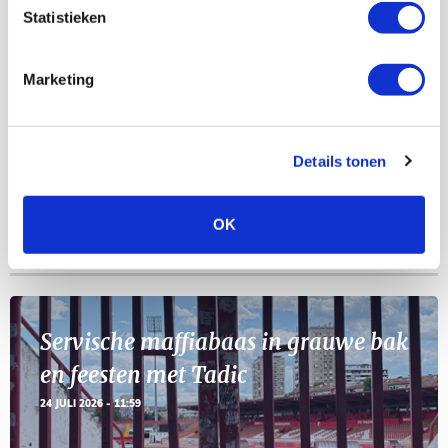
Statistieken
Selectiedag ballenjongens/-meiden
23
Marketing
[VOL]
AUG
11
Geef Mij Maar Amsterdam
Details tonen
SEP
OK
Blogs
Servische maffiabaas in grauwe bak
en feesten met Tadic
24 JULI 2026 - 11:59