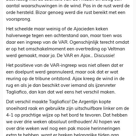
aantal waarschuwingen in de wind. Pas in de rust werd de
orde hersteld. Bizar genoeg werd die rust bereikt met een
voorsprong.
Het scheelde maar weinig of de Ajacieden keken
halverwege tegen een achterstand aan, maar toen was
daar een ingreep van de VAR. Ogenschijnlijk terecht omdat
er op het omschakelmoment een overtreding op Veltman
werd gemaakt, maar ja. De VAR en Ajax... Discussie!
Het positieve van de VAR-ingreep was niet alleen dat er
een doelpunt werd geannuleerd, maar ook dat er wat
reuring op de tribune ontstond. Ajax kreeg de wind in de
rug en als je dan beschikt over iemand als ijzervreter
Tagliafico, dan kan dat wel eens het verschil maken.
Dat verschil maakte Tagliafico! De Argentijn kopte
snoeihard raak en gebruikte zijn uitschuifbare linker om de
4-1 op prachtige wijze op het bord te tevoren. Dat hebben
we over drie weken absoluut onthouden! Al hopen we
over drie weken wel nog een pak mooie herinneringen
extra te hebben, want er breken belangrijke tijden aan.