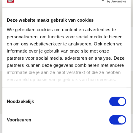
Zwolle - Ajax
08 AUGUSTUS 2026 - 12:32
NIEUWS
Deze website maakt gebruik van cookies
We gebruiken cookies om content en advertenties te
Míchels elf: met welke formatie begin
personaliseren, om functies voor social media te bieden
en om ons websiteverkeer te analyseren. Ook delen we
jij aan nieuw eredivisieseizoen?
informatie over je gebruik van onze site met onze
08 AUGUSTUS 2026 - 11:34
partners voor social media, adverteren en analyse. Deze
NIEUWS
partners kunnen deze gegevens combineren met andere
informatie die je aan ze hebt verstrekt of die ze hebben
verzameld op basis van je gebruik van hun services.
Spelen bij Jong Ajax of Ajax 1? Dat
maakt Abdalla ‘geen reet’ uit
Toestemmingsselectie
08 AUGUSTUS 2026 - 10:04
Noodzakelijk
NIEUWS
Voorkeuren
Bekijk meer
AGENDA