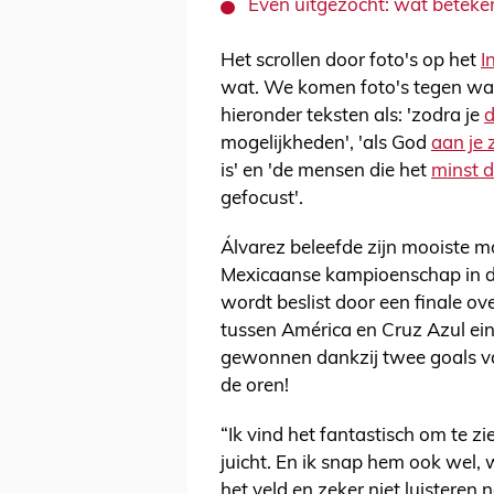
Even uitgezocht: wat beteke
Het scrollen door foto's op het
I
wat. We komen foto's tegen waaro
hieronder teksten als: 'zodra je
mogelijkheden', 'als God
aan je 
is' en 'de mensen die het
minst 
gefocust'.
Álvarez beleefde zijn mooiste m
Mexicaanse kampioenschap in de
wordt beslist door een finale ov
tussen América en Cruz Azul ein
gewonnen dankzij twee goals van.
de oren!
“Ik vind het fantastisch om te z
juicht. En ik snap hem ook wel, 
het veld en zeker niet luisteren 