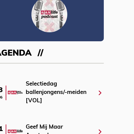
AGENDA
Selectiedag
3
ballenjongens/-meiden
G
[VOL]
Geef Mij Maar
1