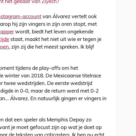
nt het gebaar van Ziyech?
nstagram-account
van Álvarez vertelt ook
p hij zijn vingers in zijn oren stopt, met
dapper
wordt, biedt het leven ongekende
zijde
staat, maakt het niet uit wie er tegen je
doen
, zijn zij die het meest spreken. Ik blijf
oment tijdens de play-offs om het
 winter van 2018. De Mexicaanse titelrace
er twee wedstrijden. De eerste wedstrijd
digde in 0-0, maar de return werd met 0-2
.. Álvarez. En natuurlijk gingen er vingers in
ien dat een speler als Memphis Depay zo
want je moet gefocust zijn op wat je doet op
naar de teksten van criticasters. Ik ben nu echt