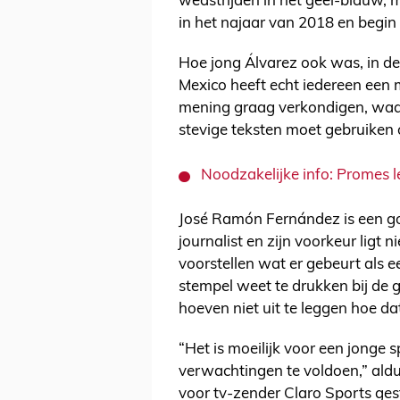
wedstrijden in het geel-blauw, 
in het najaar van 2018 en begin
Hoe jong Álvarez ook was, in de t
Mexico heeft echt iedereen een 
mening graag verkondigen, waa
stevige teksten moet gebruiken 
Noodzakelijke info: Promes l
José Ramón Fernández is een go
journalist en zijn voorkeur ligt n
voorstellen wat er gebeurt als ee
stempel weet te drukken bij de g
hoeven niet uit te leggen hoe da
“Het is moeilijk voor een jonge 
verwachtingen te voldoen,” ald
voor tv-zender Claro Sports ges