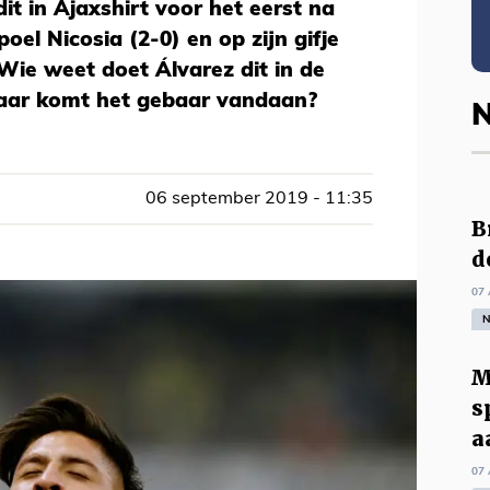
it in Ajaxshirt voor het eerst na
poel Nicosia (2-0) en op zijn gifje
 Wie weet doet Álvarez dit in de
aar komt het gebaar vandaan?
N
06 september 2019 - 11:35
B
d
07 
N
M
s
a
07 