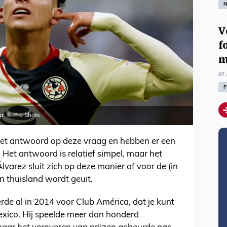
N
V
f
m
07 
F
r. © Pro Shots
et antwoord op deze vraag en hebben er een
Het antwoord is relatief simpel, maar het
Álvarez sluit zich op deze manier af voor de (in
ijn thuisland wordt geuit.
rde al in 2014 voor Club América, dat je kunt
xico. Hij speelde meer dan honderd