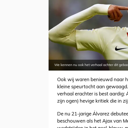
We kennen nu ook het verhaal achter dit gebaa
Ook wij waren benieuwd naar h
kleine speurtocht aan gewaagd. 
verhaal erachter is best aardig: 
zijn ogen) hevige kritiek die in z
De nu 21-jarige Álvarez debutee
beschouwen als het Ajax van Me