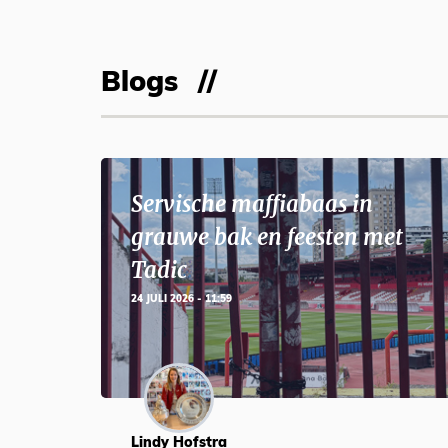
Blogs
Servische maffiabaas in
grauwe bak en feesten met
Tadic
24 JULI 2026 - 11:59
Lindy Hofstra