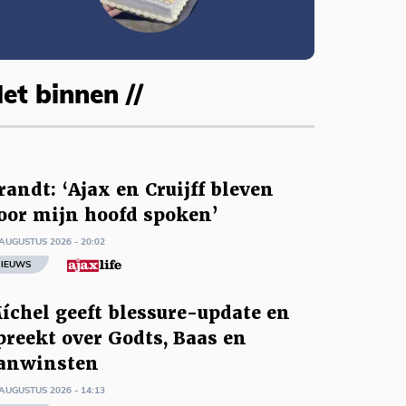
et binnen //
randt: ‘Ajax en Cruijff bleven
oor mijn hoofd spoken’
AUGUSTUS 2026 - 20:02
IEUWS
íchel geeft blessure-update en
preekt over Godts, Baas en
anwinsten
AUGUSTUS 2026 - 14:13