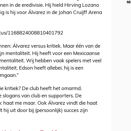
SE
en in de eredivisie. Hij hield Hirving Lozano
g is hij voor Álvarez in de Johan Cruijff Arena
status/1168824008810401792
nnen: Álvarez versus kritiek. Maar één van de
ijn mentaliteit. Hij heeft voor een Mexicaanse
entaliteit. Wij hebben vaak spelers met veel
aliteit. Edson heeft allebei, hij is een
omgaan.”
e kritiek? De club heeft het omarmd.
 slogans van club en supporters. De
: haat me maar. Ook Álvarez vindt die haat
 hij uit door bij (persoonlijk) succes zijn