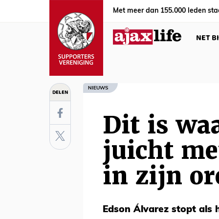
Met meer dan 155.000 leden sta
NET B
NIEUWS
DELEN
Dit is wa
juicht me
in zijn o
Edson Álvarez stopt als hi