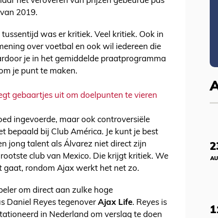
maar het veroveren van prijzen gebeurde pas
 van 2019.
ussentijd was er kritiek. Veel kritiek. Ook in
mening over voetbal en ook wil iedereen die
rdoor je in het gemiddelde praatprogramma
om je punt te maken.
egt gebaartjes uit om doelpunten te vieren
ed ingevoerde, maar ook controversiële
iet bepaald bij Club América. Je kunt je best
n jong talent als Álvarez niet direct zijn
2
rootste club van Mexico. Die krijgt kritiek. We
AU
t gaat, rondom Ajax werkt het net zo.
speler om direct aan zulke hoge
us Daniel Reyes tegenover
Ajax Life
. Reyes is
1
tationeerd in Nederland om verslag te doen