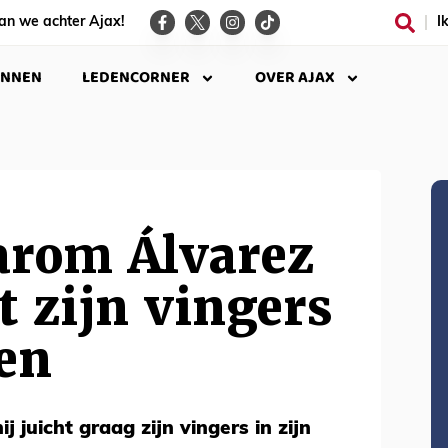
an we achter Ajax!
I
INNEN
LEDENCORNER
OVER AJAX
arom Álvarez
t zijn vingers
ren
j juicht graag zijn vingers in zijn