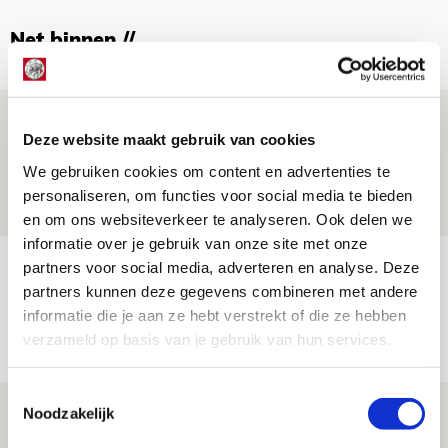
Net binnen //
Is dit de laatste wallpaper van Godts in
Deze website maakt gebruik van cookies
de Johan Cruijff Arena?
We gebruiken cookies om content en advertenties te
07 AUGUSTUS 2026 - 00:36
personaliseren, om functies voor social media te bieden
NIEUWS
en om ons websiteverkeer te analyseren. Ook delen we
informatie over je gebruik van onze site met onze
Trotse Klaassen: ‘Vierhonderd duels
partners voor social media, adverteren en analyse. Deze
partners kunnen deze gegevens combineren met andere
voor mijn club is heel speciaal’
informatie die je aan ze hebt verstrekt of die ze hebben
06 AUGUSTUS 2026 - 23:43
verzameld op basis van je gebruik van hun services.
NIEUWS
Toestemmingsselectie
Ajax zet Shelbourne eenvoudig opzij en
Noodzakelijk
reist met vertrouwen naar Dublin