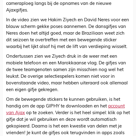
cameraploeg langs bij de opnames van de nieuwe
Ajaxgifjes.
In de video zien we Hakim Ziyech en David Neres voor een
blauw scherm gekke poses aannemen. De dansgifjes van
Neres doen het altijd goed, maar de Braziliaan weet zich
dit seizoen te overtreffen met een bewegende sticker
waarbij het lijkt alsof hij met de lift van verdieping wisselt.
Ondertussen zien we Ziyech druk in de weer met een
mobiele telefoon en een Marokkaanse vlag. De gifjes van
de twee teamgenoten samen zijn misschien nog wel het
leukst. De overige selectiespelers komen niet voor in
bovenstaande video, maar hebben uiteraard ook allemaal
een eigen gifje gekregen.
Om de bewegende stickers te kunnen gebruiken, is het
handig om de app GIPHY te downloaden en het
account
van Ajax
op te zoeken. Verder is het heel simpel: klik op het
gifje dat je wil gebruiken en deze wordt automatisch
gekopieerd. Daarna is het een kwestie van delen met je
vrienden! Je kunt de gifjes ook terugvinden in apps zoals