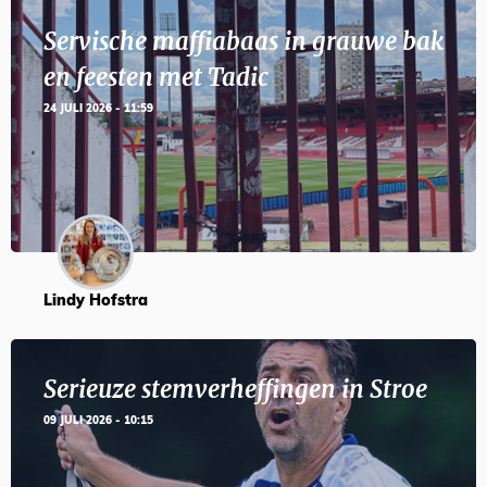
Servische maffiabaas in grauwe bak
en feesten met Tadic
24 JULI 2026 - 11:59
Lindy Hofstra
Serieuze stemverheffingen in Stroe
09 JULI 2026 - 10:15