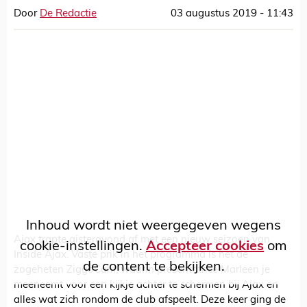
Door
De Redactie
03 augustus 2019 - 11:43
Inhoud wordt niet weergegeven wegens
Ajax trapte gisteravond af met een nieuw seizoen van
cookie-instellingen.
Accepteer cookies
om
Inside Ajax. Vaste prik in het programma is het de
de content te bekijken.
zogeheten ZiggoCam, waarin presentatrice Marleen je
meeneemt voor een kijkje achter te schermen bij Ajax en
alles wat zich rondom de club afspeelt. Deze keer ging de