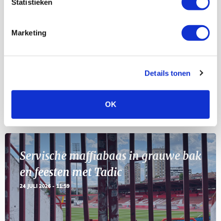
Statistieken
Selectiedag ballenjongens/-meiden
23
[VOL]
AUG
Marketing
11
Geef Mij Maar Amsterdam
SEP
Details tonen
OK
Blogs
Servische maffiabaas in grauwe bak
en feesten met Tadic
24 JULI 2026 - 11:59