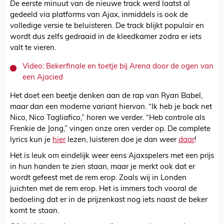
De eerste minuut van de nieuwe track werd laatst al
gedeeld via platforms van Ajax, inmiddels is ook de
volledige versie te beluisteren. De track blijkt populair en
wordt dus zelfs gedraaid in de kleedkamer zodra er iets
valt te vieren.
Video: Bekerfinale en toetje bij Arena door de ogen van
een Ajacied
Het doet een beetje denken aan de rap van Ryan Babel,
maar dan een moderne variant hiervan. “Ik heb je back net
Nico, Nico Tagliafico,” horen we verder. “Heb controle als
Frenkie de Jong,” vingen onze oren verder op. De complete
lyrics kun je
hier
lezen, luisteren doe je dan weer
daar
!
Het is leuk om eindelijk weer eens Ajaxspelers met een prijs
in hun handen te zien staan, maar je merkt ook dat er
wordt gefeest met de rem erop. Zoals wij in Londen
juichten met de rem erop. Het is immers toch vooral de
bedoeling dat er in de prijzenkast nog iets naast de beker
komt te staan.