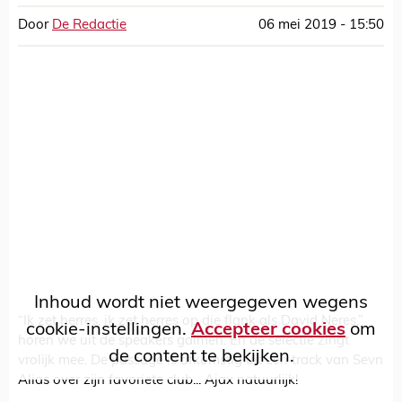
Door
De Redactie
06 mei 2019 - 15:50
Inhoud wordt niet weergegeven wegens
“Ik zet herres, ik zet herres op die flank als David Neres,”
cookie-instellingen.
Accepteer cookies
om
horen we uit de speakers galmen. En de selectie zingt
de content te bekijken.
vrolijk mee. De passage is afkomstig uit een track van Sevn
Alias over zijn favoriete club... Ajax natuurlijk!