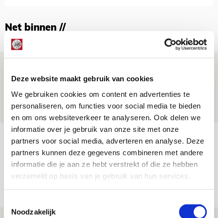
Net binnen //
Ter Stegen over uitdagingen en
Deze website maakt gebruik van cookies
leidersrol bij Ajax
We gebruiken cookies om content en advertenties te
05 AUGUSTUS 2026 - 20:00
personaliseren, om functies voor social media te bieden
NIEUWS
en om ons websiteverkeer te analyseren. Ook delen we
informatie over je gebruik van onze site met onze
Míchels elf: zie jij al rol voor
partners voor social media, adverteren en analyse. Deze
aanwinsten in thuisduel met
partners kunnen deze gegevens combineren met andere
informatie die je aan ze hebt verstrekt of die ze hebben
Shelbourne?
verzameld op basis van je gebruik van hun services.
05 AUGUSTUS 2026 - 15:35
NIEUWS
Toestemmingsselectie
Noodzakelijk