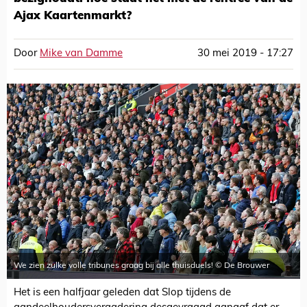
Ajax Kaartenmarkt?
Door
Mike van Damme
30 mei 2019 - 17:27
We zien zulke volle tribunes graag bij alle thuisduels! © De Brouwer
Het is een halfjaar geleden dat Slop tijdens de