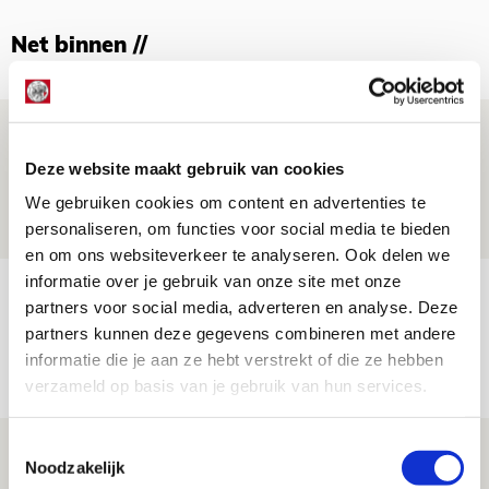
Net binnen //
Drie dingen die je moet weten over
Ajax - Shelbourne
Deze website maakt gebruik van cookies
06 AUGUSTUS 2026 - 09:33
We gebruiken cookies om content en advertenties te
personaliseren, om functies voor social media te bieden
NIEUWS
en om ons websiteverkeer te analyseren. Ook delen we
informatie over je gebruik van onze site met onze
Ter Stegen over uitdagingen en
partners voor social media, adverteren en analyse. Deze
leidersrol bij Ajax
partners kunnen deze gegevens combineren met andere
informatie die je aan ze hebt verstrekt of die ze hebben
05 AUGUSTUS 2026 - 20:00
verzameld op basis van je gebruik van hun services.
NIEUWS
Toestemmingsselectie
Míchels elf: zie jij al rol voor
Noodzakelijk
aanwinsten in thuisduel met