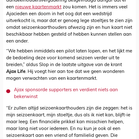
aandeelhoudersvergadering desgevraagd aangaf dat er
een
nieuwe kaartenmarkt
zou komen. Het is immers veel
Ajacieden een doorn in het oog dat een wedstrijd
uitverkocht is, maar dat er genoeg lege stoeltjes te zien zijn
omdat seizoenkaarthouders afwezig zijn en hun kaart niet
beschikbaar hebben gesteld of hebben kunnen stellen aan
een ander.
“We hebben inmiddels een pilot laten lopen, en het lijkt me
de bedoeling deze voor komend seizoen verder uit te
breiden,” aldus Slop in de laatste uitgave van de krant
Ajax Life
. Hij voegt hier aan toe dat we geen wonderen
mogen verwachten van een kaartenmarkt.
Ajax sponsorde supporters en verdient niets aan
bekerwinst
“Er zullen altijd seizoenkaarthouders zijn die zeggen: het is
mijn seizoenkaart, mijn stoeltje, dus als ik niet kan, blijft-ie
maar leeg. Een financiële prikkel kan misschien helpen,
maar lang niet voor iedereen. En nu kun je ook al een
seizoenkaart aan een vriend of familielid geven. Die