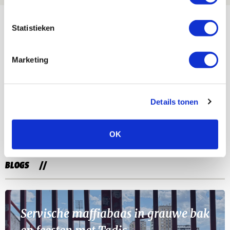
Bekijk meer
Statistieken
AGENDA
Marketing
Selectiedag ballenjongens/-meiden
23
[VOL]
AUG
Details tonen
11
Geef Mij Maar Amsterdam
SEP
OK
BLOGS
Servische maffiabaas in grauwe bak