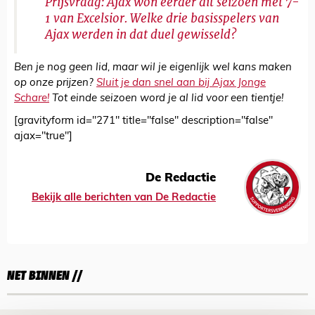
Prijsvraag: Ajax won eerder dit seizoen met 7-
1 van Excelsior. Welke drie basisspelers van
Ajax werden in dat duel gewisseld?
Ben je nog geen lid, maar wil je eigenlijk wel kans maken
op onze prijzen?
Sluit je dan snel aan bij Ajax Jonge
Schare!
Tot einde seizoen word je al lid voor een tientje!
[gravityform id="271" title="false" description="false"
ajax="true"]
De Redactie
Bekijk alle berichten van De Redactie
NET BINNEN //