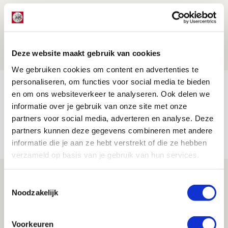
Ter Stegen over uitdagingen en
leidersrol bij Ajax
05 AUGUSTUS 2026 - 20:00
Deze website maakt gebruik van cookies
NIEUWS
We gebruiken cookies om content en advertenties te
personaliseren, om functies voor social media te bieden
Míchels elf: zie jij al rol voor
en om ons websiteverkeer te analyseren. Ook delen we
aanwinsten in thuisduel met
informatie over je gebruik van onze site met onze
Shelbourne?
partners voor social media, adverteren en analyse. Deze
partners kunnen deze gegevens combineren met andere
05 AUGUSTUS 2026 - 15:35
informatie die je aan ze hebt verstrekt of die ze hebben
NIEUWS
verzameld op basis van je gebruik van hun services.
Laatste Kaarten Actie Ajax - sc
Toestemmingsselectie
Heerenveen [UITVERKOCHT]
Noodzakelijk
05 AUGUSTUS 2026 - 15:00
NIEUWS
Voorkeuren